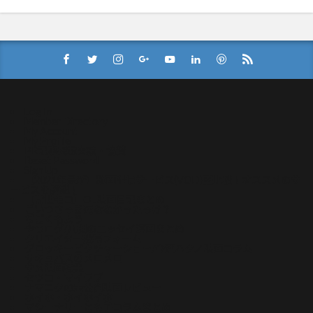
Log In
Member Directory
My Account
My Profile
PR記事掲載実績・協賛
Reset Password
Sign Up
【2021年最新】動画配信サービス(VOD)比較！オススメのサ
ービスを解説！
【常世モコ】OL映画日記まとめ
こいつさっき死ななかったっけ？
ぢごくもよう
やつログ/八槻のエッセイ漫画まとめ
クリエイター投稿フォーム
グロッキーピクチャーショー/今酒ハクノ映画コラム
サキュバスのメロメロ
サメ映画特集
セツコ・マイラブ
ナマニクの未公開映画レビュー
ホイホ・ホイホイホ
マシーナリーとも子コラムまとめ