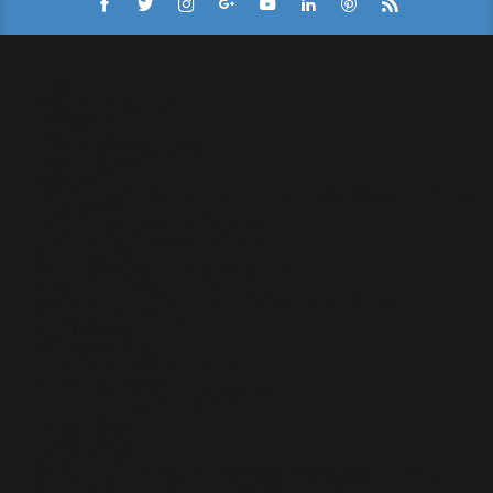
Log In
Member Directory
My Account
My Profile
PR記事掲載実績・協賛
Reset Password
Sign Up
【2021年最新】動画配信サービス(VOD)比較！オススメのサ
ービスを解説！
【常世モコ】OL映画日記まとめ
こいつさっき死ななかったっけ？
ぢごくもよう
やつログ/八槻のエッセイ漫画まとめ
クリエイター投稿フォーム
グロッキーピクチャーショー/今酒ハクノ映画コラム
サキュバスのメロメロ
サメ映画特集
セツコ・マイラブ
ナマニクの未公開映画レビュー
ホイホ・ホイホイホ
マシーナリーとも子コラムまとめ
ムービーナーズについて
ライター紹介
世界ゴア紀行
人気記事一覧
俺が映画サークルの女の子を盗撮してMVを撮影していた話
再見再考！ウルトラスーパーマスターピース