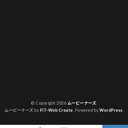
クリエイター投稿フォーム
グロッキーピクチャーショー/今酒ハクノ映画コラム
サキュバスのメロメロ
サメ映画特集
セツコ・マイラブ
ナマニクの未公開映画レビュー
ホイホ・ホイホイホ
マシーナリーとも子コラムまとめ
ムービーナーズについて
ライター紹介
世界ゴア紀行
人気記事一覧
俺が映画サークルの女の子を盗撮してMVを撮影していた話
再見再考！ウルトラスーパーマスターピース
動画配信サービスを120%楽しむための、おうち映画充実アイ
テム紹介！
吉田おじさんのゲーム絵日記
山本アットホーム
漫画作品コーナー
特集一覧
私って何観たらいいですか？/ハンバーガーちゃん映画日記まと
め
超バニアバトル バニバト！
© Copyright 2026
ムービーナーズ
.
ムービーナーズ by
FIT-Web Create
. Powered by
WordPress
.