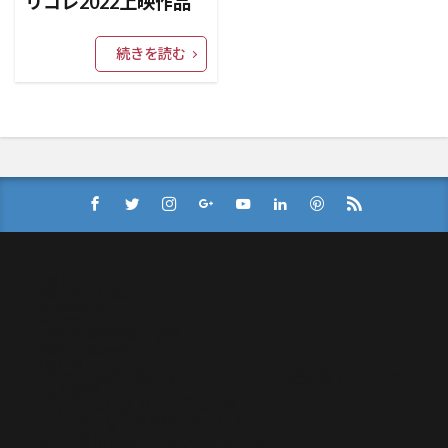
リコレ2022上映作品
続きを読む
Log In
Member Directory
My Account
My Profile
PR記事掲載実績・協賛
Reset Password
Sign Up
【2021年最新】動画配信サービス(VOD)比較！オススメのサ
ービスを解説！
【常世モコ】OL映画日記まとめ
こいつさっき死ななかったっけ？
ぢごくもよう
やつログ/八槻のエッセイ漫画まとめ