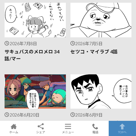
2026年7月8日
2026年7月5日
サキュバスのメロメロ 34
セツコ・マイラブ 4話
話/マー
2026年6月20日
2026年6月9日
ナースのキクミカワさん 13
プレスリーハウス ～真夏の
話
夜の夢～/ジョハン
ホーム
シェア
メニュー
電話
TOPへ