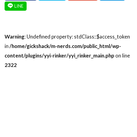
Warning
: Undefined property: stdClass::$access_token
in
/home/gickshack/m-nerds.com/public_html/wp-
content/plugins/yyi-rinker/yyi_rinker_main.php
on line
2322