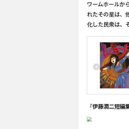
ワームホールか
れたその星は、
化した民衆は、
『伊藤潤二短編集 B