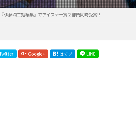
『伊藤潤二短編集』でアイズナー賞２部門同時受賞!!