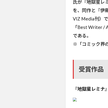
氏が『地獄星レミナ
を、同作と『伊藤潤二短
VIZ Media刊）で
「Best Wri
である。
※「コミック界
受賞作品
『地獄星レミナ