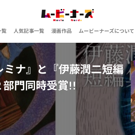
一覧
人気記事一覧
漫画作品
ムービーナーズについて
レミナ』と『伊藤潤二短編
部門同時受賞!!