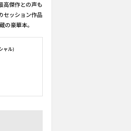
最高傑作との声も
のセッション作品
秘蔵の豪華本。
シャル)