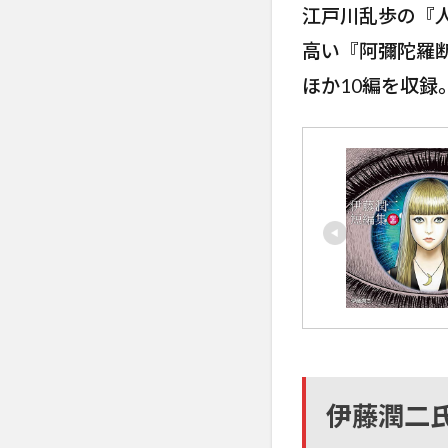
江戸川乱歩の『
高い『阿彌陀羅
ほか10編を収
伊藤潤二氏