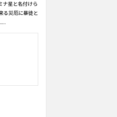
ミナ星と名付けら
来る災厄に暴徒と
……