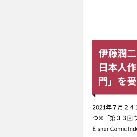
伊藤潤二
日本人作家と
門」を受
2021年７月２
つ※「第３３回ウ
Eisner Com