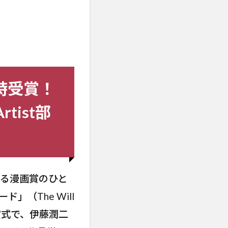
時受賞！
tist部
ある漫画賞のひと
（The Will
ン授賞式で、伊藤潤二