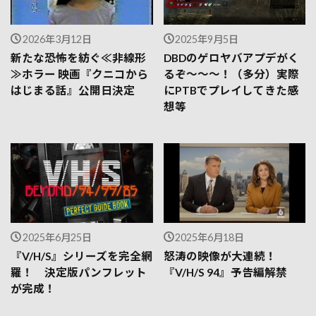
2026年3月12日
2025年9月5日
新たな恐怖を紡ぐ≪非線形
DBDのゲロヤバアプデがく
≫ホラー 映画『クニコから
るぞ～～～！（多分）実際
はじまる話』公開日決定
にPTBでプレイしてきた感
想等
2025年6月25日
2025年6月18日
『V/H/S』シリーズを完全網
怒涛の映像が大連続！
羅！ 決定版パンフレット
『V/H/S 94』予告編解禁
が完成！