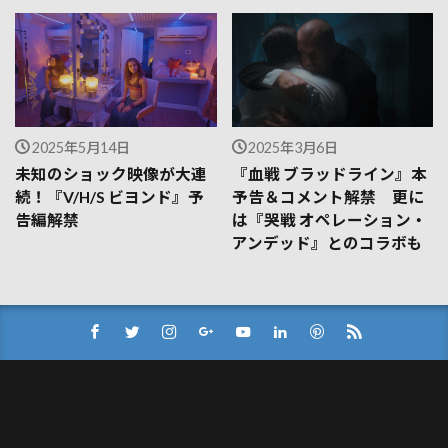
2025年5月14日
2025年3月6日
未知のショック映像が大連
『血戦 ブラッドライン』本
続！『V/H/S ビヨンド』予
予告＆コメント解禁 更に
告編解禁
は『哭戦 オペレーション・
アンデッド』とのコラボも
Log In
Member Directory
My Account