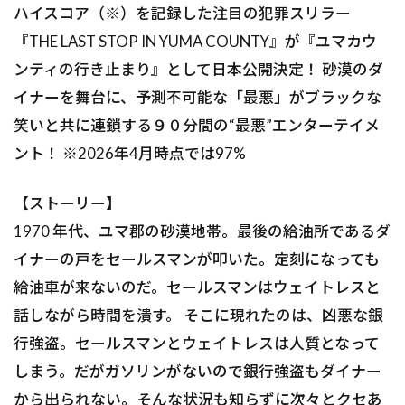
ハイスコア（※）を記録した注目の犯罪スリラー
『THE LAST STOP IN YUMA COUNTY』が『ユマカウ
ンティの行き止まり』として日本公開決定！ 砂漠のダ
イナーを舞台に、予測不可能な「最悪」がブラックな
笑いと共に連鎖する９０分間の“最悪”エンターテイメ
ント！ ※2026年4月時点では97%
【ストーリー】
1970 年代、ユマ郡の砂漠地帯。最後の給油所であるダ
イナーの戸をセールスマンが叩いた。定刻になっても
給油車が来ないのだ。セールスマンはウェイトレスと
話しながら時間を潰す。 そこに現れたのは、凶悪な銀
行強盗。セールスマンとウェイトレスは人質となって
しまう。だがガソリンがないので銀行強盗もダイナー
から出られない。そんな状況も知らずに次々とクセあ