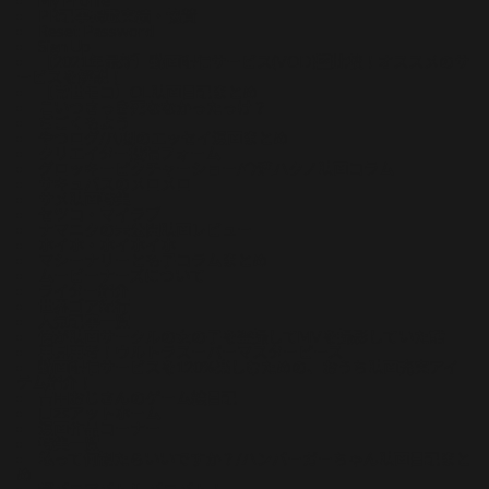
My Profile
PR記事掲載実績・協賛
Reset Password
Sign Up
【2021年最新】動画配信サービス(VOD)比較！オススメのサ
ービスを解説！
【常世モコ】OL映画日記まとめ
こいつさっき死ななかったっけ？
ぢごくもよう
やつログ/八槻のエッセイ漫画まとめ
クリエイター投稿フォーム
グロッキーピクチャーショー/今酒ハクノ映画コラム
サキュバスのメロメロ
サメ映画特集
セツコ・マイラブ
ナマニクの未公開映画レビュー
ホイホ・ホイホイホ
マシーナリーとも子コラムまとめ
ムービーナーズについて
ライター紹介
世界ゴア紀行
人気記事一覧
俺が映画サークルの女の子を盗撮してMVを撮影していた話
再見再考！ウルトラスーパーマスターピース
動画配信サービスを120%楽しむための、おうち映画充実アイ
テム紹介！
吉田おじさんのゲーム絵日記
山本アットホーム
漫画作品コーナー
特集一覧
私って何観たらいいですか？/ハンバーガーちゃん映画日記まと
め