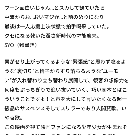
フーン面白いじゃん…とスカして観ていたら
中盤からお…おいマジか…と前のめりになり
最後は一人応援上映状態で拍手喝采していた。
クセになる乾いた潔さ――新時代の才能襲来。
――SYO（物書き）
胃がせり上がってくるような”緊張感”と思わず唸るよ
うな“裏切り”と椅子からずり落ちるような”ユーモ
ア”が入れ替わり立ち替わり展開して、観客の想像力を
何度もぶっちぎりで追い抜いていく、巧い脚本とはこ
ういうことですよ！と声を大にして言いたくなる超一
級品のサスペンスそしてスリラーであり人間賛歌、い
や哀歌。
この映画を観て映画ファンになる少年少女が生まれそ