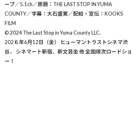
ープ／5.1ch／原題：THE LAST STOP IN YUMA
COUNTY／字幕：大石盛寛／配給・宣伝：KOOKS
FILM
© 2024 The Last Stop in Yuma County LLC.
202６年6月12日（金） ヒューマントラストシネマ渋
谷、 シネマート新宿、新文芸坐 他 全国順次ロードショ
ー！