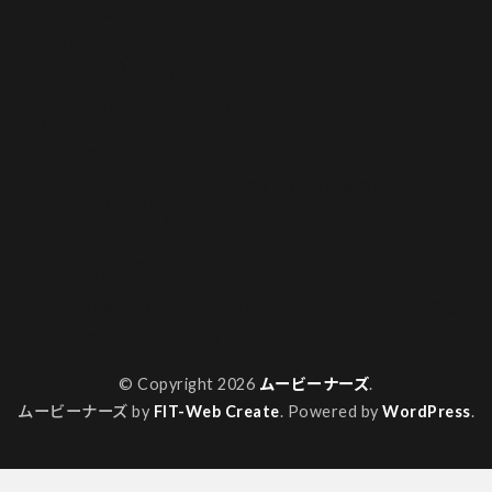
クリエイター投稿フォーム
グロッキーピクチャーショー/今酒ハクノ映画コラム
サキュバスのメロメロ
サメ映画特集
セツコ・マイラブ
ナマニクの未公開映画レビュー
ホイホ・ホイホイホ
マシーナリーとも子コラムまとめ
ムービーナーズについて
ライター紹介
世界ゴア紀行
人気記事一覧
俺が映画サークルの女の子を盗撮してMVを撮影していた話
再見再考！ウルトラスーパーマスターピース
動画配信サービスを120%楽しむための、おうち映画充実アイ
テム紹介！
吉田おじさんのゲーム絵日記
山本アットホーム
漫画作品コーナー
特集一覧
私って何観たらいいですか？/ハンバーガーちゃん映画日記まと
め
超バニアバトル バニバト！
© Copyright 2026
ムービーナーズ
.
ムービーナーズ by
FIT-Web Create
. Powered by
WordPress
.