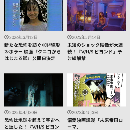
2026年3月12日
2025年5月14日
新たな恐怖を紡ぐ≪非線形
未知のショック映像が大連
≫ホラー 映画『クニコから
続！『V/H/S ビヨンド』予
はじまる話』公開日決定
告編解禁
2025年4月30日
2023年4月3日
恐怖は地球を超えて宇宙へ
偏愛映画読漫「未来帝国ロ
と達した！『V/H/S ビヨン
ーマ」