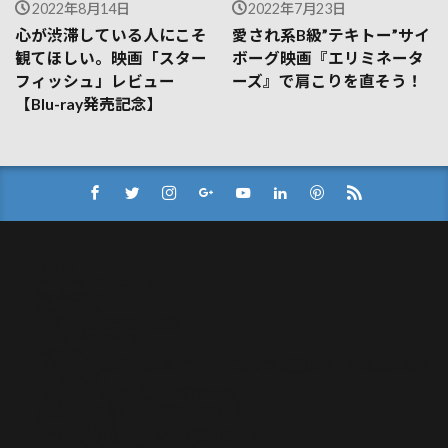
2022年8月14日
2022年7月23日
心が渋滞している人にこそ
愛され系B級”テキトー”サイ
観てほしい。映画「スター
ボーグ映画『エリミネータ
フィッシュ」レビュー
ーズ』で肩こりを直そう！
【Blu-ray発売記念】
Log In
Member Directory
My Account
My Profile
PR記事掲載実績・協賛
Reset Password
Sign Up
【2021年最新】動画配信サービス(VOD)比較！オススメのサ
ービスを解説！
【常世モコ】OL映画日記まとめ
こいつさっき死ななかったっけ？
ぢごくもよう
やつログ/八槻のエッセイ漫画まとめ