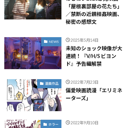
「屋根裏部屋の花たち」
／禁断の近親相姦映画、
秘密の感想文
2025年5月14日
NEWS
未知のショック映像が大
連続！『V/H/S ビヨン
ド』予告編解禁
2022年7月23日
漫画作品
偏愛映画読漫「エリミネ
ーターズ」
2022年9月10日
ホラー