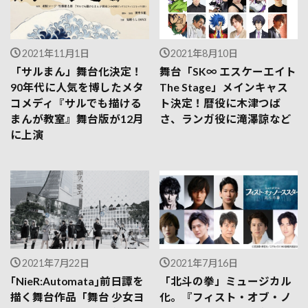
2021年11月1日
2021年8月10日
「サルまん」舞台化決定！
舞台「SK∞ エスケーエイト
90年代に人気を博したメタ
The Stage」メインキャス
コメディ『サルでも描ける
ト決定！暦役に木津つば
まんが教室』舞台版が12月
さ、ランガ役に滝澤諒など
に上演
2021年7月22日
2021年7月16日
｢NieR:Automata｣前⽇譚を
「北斗の拳」ミュージカル
描く舞台作品「舞台 少⼥ヨ
化。『フィスト・オブ・ノ