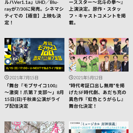
ルハVer1.1a」UHD／Blu-
ーススター～北斗の拳～』
rayが7/30に発売。シネマシ
上演決定。原作・スタッ
ティでの【極⾳】上映も決
フ・キャストコメントを掲
定！
載。
2021年7月15日
2021年5月12日
「舞台『モブサイコ100』
“時代考証口出し無用”を掲
～激突！爪第７支部～」8月
げたSF時代劇、あだち充の
15日(日)千秋楽公演がライ
異色作『虹色とうがらし』
ブ配信決定
舞台化決定！