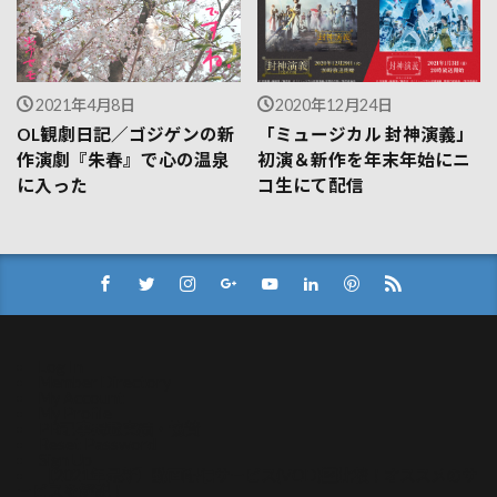
2021年4月8日
2020年12月24日
OL観劇日記／ゴジゲンの新
「ミュージカル 封神演義」
作演劇『朱春』で心の温泉
初演＆新作を年末年始にニ
に入った
コ生にて配信
Log In
Member Directory
My Account
My Profile
PR記事掲載実績・協賛
Reset Password
Sign Up
【2021年最新】動画配信サービス(VOD)比較！オススメのサ
ービスを解説！