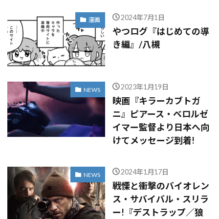
2024年7月1日
漫画
やつログ『はじめての導
き編』/八槻
2023年1月19日
NEWS
映画『キラーカブトガ
ニ』ピアース・ベロルゼ
イマー監督より日本へ向
けてメッセージ到着!
2024年1月17日
NEWS
戦慄と衝撃のバイオレン
ス・サバイバル・スリラ
ー!『デストラップ／狼