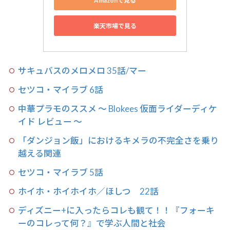
Amazonで見る
楽天市場で見る
サキュバスのメロメロ 35話/マー
セツコ・マイラブ 6話
中華プラモのススメ 〜 Blokees 仮面ライダーディケ
イド レビュー 〜
「ダンジョン飯」におけるキメラの不完全さを乗り
越える関連
セツコ・マイラブ 5話
ホイホ・ホイホイホ／ほしつ 22話
ディズニー+に入ったらコレも観て！！『フォーキ
ーのコレって何？』で学ぶ人間と社会