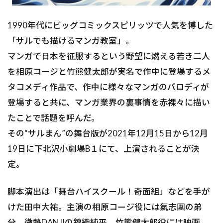
1990年代にビッグコミックスピリッツで人気を博した
「サルでも描けるマンガ教室」。
マンガで日本を征服するという野望に燃える若き二人
を相原コージと竹熊健太郎が実名で作中に登場するメ
タコメディ作品で、作中に様々なマンガのパロディが
登場すると共に、マンガ業界の裏事情を赤裸々に描い
たことで話題を呼んだ。
その“サルまん”の舞台版が2021年12月15日から12月
19日に下北沢小劇場B１にて、上演されることが決
定。
脚本演出は「舞台ハイスクール！奇面組」などを手が
けた田中大祐。主演の相原コージ役には氣志團の弟
分、微熱DANJIの錦織純平、竹熊健太郎役には映画