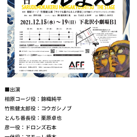
■出演
相原コージ役：錦織純平
竹熊健太郎役：コウガシノブ
とんち番長役：栗原卓也
彦一役：ドロンズ石本
一休役：アモーレ橋本