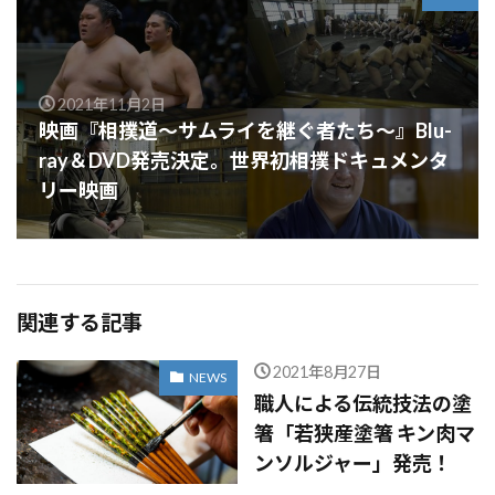
2021年11月2日
映画『相撲道〜サムライを継ぐ者たち〜』Blu-
ray＆DVD発売決定。世界初相撲ドキュメンタ
リー映画
関連する記事
2021年8月27日
NEWS
職人による伝統技法の塗
箸「若狭産塗箸 キン肉マ
ンソルジャー」発売！