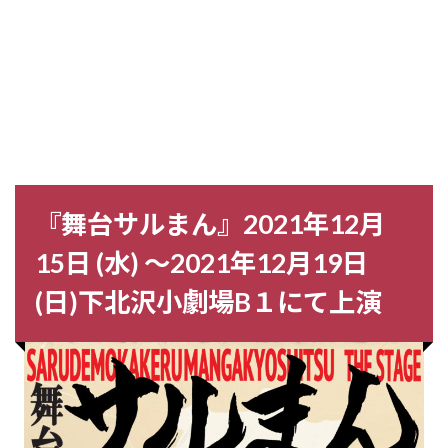
『舞台サルまん』2021年12⽉
15⽇ (水) 〜2021年12⽉19⽇
(⽇)下北沢小劇場B１にて上演