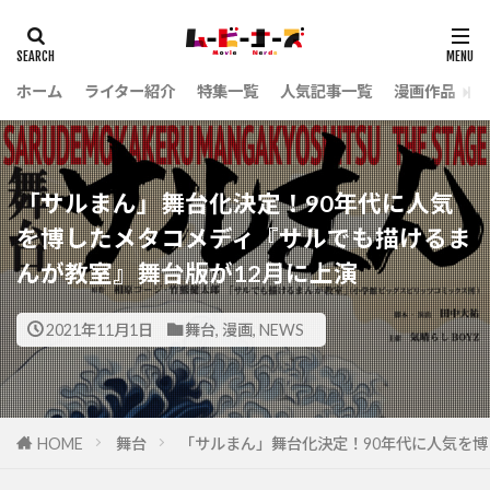
ホーム
ライター紹介
特集一覧
人気記事一覧
漫画作品
「サルまん」舞台化決定！90年代に人気
を博したメタコメディ『サルでも描けるま
んが教室』舞台版が12月に上演
2021年11月1日
舞台
,
漫画
,
NEWS
HOME
舞台
「サルまん」舞台化決定！90年代に人気を