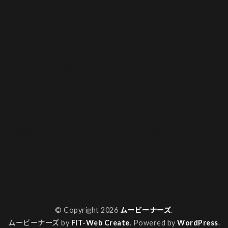
【常世モコ】OL映画日記まとめ
こいつさっき死ななかったっけ？
ぢごくもよう
やつログ/八槻のエッセイ漫画まとめ
クリエイター投稿フォーム
グロッキーピクチャーショー/今酒ハクノ映画コラム
サキュバスのメロメロ
サメ映画特集
セツコ・マイラブ
ナマニクの未公開映画レビュー
ホイホ・ホイホイホ
マシーナリーとも子コラムまとめ
ムービーナーズについて
ライター紹介
世界ゴア紀行
人気記事一覧
俺が映画サークルの女の子を盗撮してMVを撮影していた話
再見再考！ウルトラスーパーマスターピース
動画配信サービスを120%楽しむための、おうち映画充実アイ
テム紹介！
吉田おじさんのゲーム絵日記
山本アットホーム
漫画作品コーナー
特集一覧
私って何観たらいいですか？/ハンバーガーちゃん映画日記まと
め
超バニアバトル バニバト！
© Copyright 2026
ムービーナーズ
.
ムービーナーズ by
FIT-Web Create
. Powered by
WordPress
.