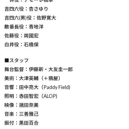
吉四六役：杏さゆり
吉四六(男)役：佐野寛大
敵番長役：青地洋
佐藤役：両國宏
白井役：石橋保
■スタッフ
舞台監督：伊藤新・大友圭一郎
美術：大津英輔（＋鴉屋）
音響：田中亮大（Paddy Field)
照明：赤田智宏（ALOP)
映像：諸田奈美
音楽：三善雅己
振付：黒田百合