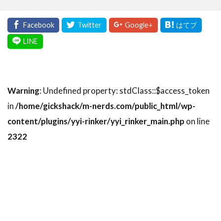
Warning
: Undefined property: stdClass::$access_token
in
/home/gickshack/m-nerds.com/public_html/wp-
content/plugins/yyi-rinker/yyi_rinker_main.php
on line
2322