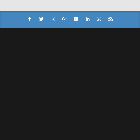
Log In
Member Directory
My Account
My Profile
PR記事掲載実績・協賛
Reset Password
Sign Up
【2021年最新】動画配信サービス(VOD)比較！オススメのサ
ービスを解説！
【常世モコ】OL映画日記まとめ
こいつさっき死ななかったっけ？
ぢごくもよう
やつログ/八槻のエッセイ漫画まとめ
クリエイター投稿フォーム
グロッキーピクチャーショー/今酒ハクノ映画コラム
サキュバスのメロメロ
サメ映画特集
セツコ・マイラブ
ナマニクの未公開映画レビュー
ホイホ・ホイホイホ
マシーナリーとも子コラムまとめ
ムービーナーズについて
ライター紹介