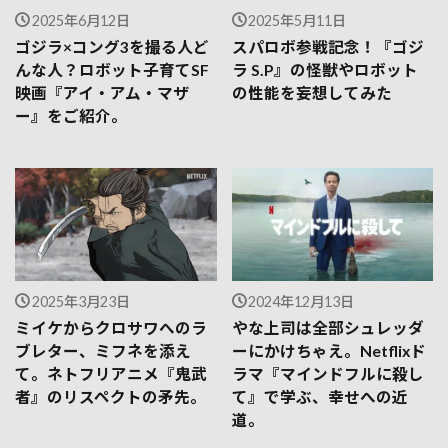
2025年6月12日
2025年5月11日
ゴジラ×コング3を撮る人ど
スパロボ参戦記念！『ゴジ
んな人？ロボット子育てSF
ラ S.P』の怪獣やロボット
映画『アイ・アム・マザ
の性能を妄想してみた
ー』をご紹介。
2025年3月23日
2024年12月13日
ミイケからクロサワへのラ
やな上司は全部シュレッダ
ブレター、ミフネを添え
ーにかけちゃえ。Netflixド
て。ネトフリアニメ『鬼武
ラマ『マインドフルに殺し
者』のリスペクトの矛先。
て』で学ぶ、幸せへの近
道。