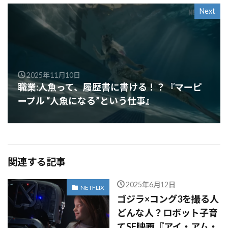
Next
2025年11月10日
職業:人魚って、履歴書に書ける！？『マーピ
ープル “人魚になる”という仕事』
関連する記事
2025年6月12日
NETFLIX
ゴジラ×コング3を撮る人
どんな人？ロボット子育
てSF映画『アイ・アム・