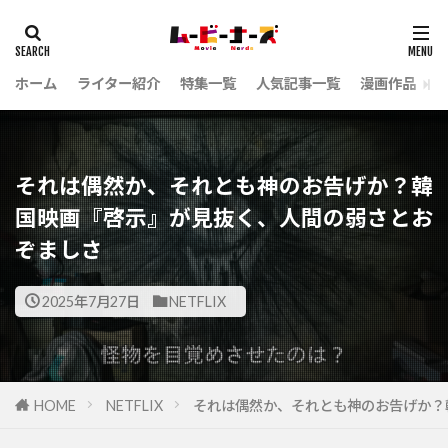
ホーム
ライター紹介
特集一覧
人気記事一覧
漫画作品
それは偶然か、それとも神のお告げか？韓
国映画『啓示』が見抜く、人間の弱さとお
ぞましさ
2025年7月27日
NETFLIX
HOME
NETFLIX
それは偶然か、それとも神のお告げか？