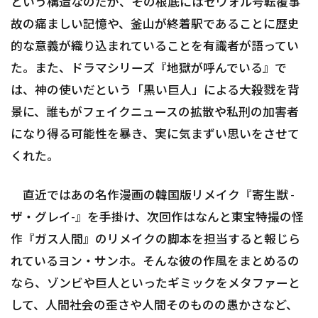
という構造なのだが、その根底にはセウォル号転覆事
故の痛ましい記憶や、釜山が終着駅であることに歴史
的な意義が織り込まれていることを有識者が語ってい
た。また、ドラマシリーズ『地獄が呼んでいる』で
は、神の使いだという「黒い巨人」による大殺戮を背
景に、誰もがフェイクニュースの拡散や私刑の加害者
になり得る可能性を暴き、実に気まずい思いをさせて
くれた。
直近ではあの名作漫画の韓国版リメイク『寄生獣 -
ザ・グレイ-』を手掛け、次回作はなんと東宝特撮の怪
作『ガス人間』のリメイクの脚本を担当すると報じら
れているヨン・サンホ。そんな彼の作風をまとめるの
なら、ゾンビや巨人といったギミックをメタファーと
して、人間社会の歪さや人間そのものの愚かさなど、