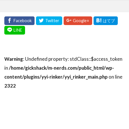
Warning
: Undefined property: stdClass::$access_token
in
/home/gickshack/m-nerds.com/public_html/wp-
content/plugins/yyi-rinker/yyi_rinker_main.php
on line
2322