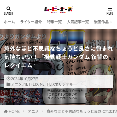
ホーム
ライター紹介
特集一覧
人気記事一覧
漫画作品
意外なほど不思議なちょうど良さに包まれ
気持ちいい！『機動戦士ガンダム 復讐の
レクイエム』
2024年10月27日
アニメ
,
NETFLIX
,
NETFLIXオリジナル
HOME
アニメ
意外なほど不思議なちょうど良さに包まれ