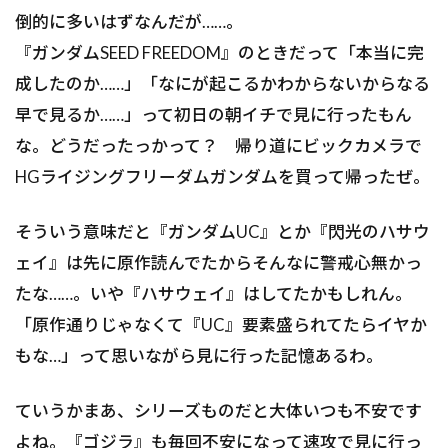
倒的に多いはずなんだが……。
『ガンダムSEED FREEDOM』のときだって「本当に完
成したのか……」「なにが起こるかわからないからなる
早で見るか……」って初日の朝イチで見に行ったもん
な。どうだったっかって？ 帰り道にビックカメラで
HGライジングフリーダムガンダムを買って帰ったぜ。
そういう意味だと『ガンダムUC』とか『閃光のハサウ
ェイ』は先に原作読んでたからそんなに警戒心無かっ
たな……。いや『ハサウェイ』はしてたかもしれん。
「原作通りじゃなくて『UC』要素盛られてたらイヤか
もな…」って思いながら見に行った記憶あるわ。
ていうかまあ、シリーズものだと大体いつも不安です
よね。『ゴジラ』も毎回不安になって速攻で見に行っ