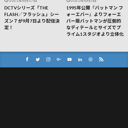
2021年8月17日
2021年8月5日
DCTVシリーズ「THE
1995年公開『バットマン フ
FLASH／フラッシュ」シー
ォーエバー』よりフォーエ
ズン７が9月7日より配信決
バー版バットマンが圧倒的
定！
なディテールとサイズでプ
ライム1スタジオより立体化
Log In
Member Directory
My Account
My Profile
PR記事掲載実績・協賛
Reset Password
Sign Up
【2021年最新】動画配信サービス(VOD)比較！オススメのサ
ービスを解説！
【常世モコ】OL映画日記まとめ
こいつさっき死ななかったっけ？
ぢごくもよう