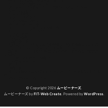
やつログ/八槻のエッセイ漫画まとめ
クリエイター投稿フォーム
グロッキーピクチャーショー/今酒ハクノ映画コラム
サキュバスのメロメロ
サメ映画特集
セツコ・マイラブ
ナマニクの未公開映画レビュー
ホイホ・ホイホイホ
マシーナリーとも子コラムまとめ
ムービーナーズについて
ライター紹介
世界ゴア紀行
人気記事一覧
俺が映画サークルの女の子を盗撮してMVを撮影していた話
再見再考！ウルトラスーパーマスターピース
動画配信サービスを120%楽しむための、おうち映画充実アイ
テム紹介！
吉田おじさんのゲーム絵日記
山本アットホーム
漫画作品コーナー
特集一覧
私って何観たらいいですか？/ハンバーガーちゃん映画日記まと
め
超バニアバトル バニバト！
© Copyright 2026
ムービーナーズ
.
ムービーナーズ by
FIT-Web Create
. Powered by
WordPress
.