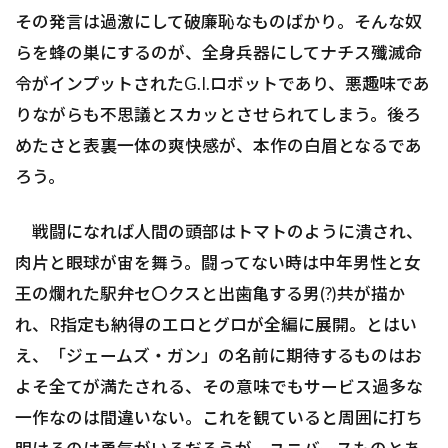
その発言は過激にして破廉恥なものばかり。そんな奴
らを蜂の巣にするのが、全身兵器にしてナチス殲滅命
令がインプットされたG.I.ロボットであり、悪趣味であ
りながらも不思議とスカッとさせられてしまう。後ろ
めたさと表裏一体の爽快感が、本作の白眉となるであ
ろう。
戦闘になれば人間の頭部はトマトのように潰され、
肉片と眼球が宙を舞う。闘ってない時は中年男性と女
王の爛れた駅弁セ〇クスと出歯亀する男(?)共が描か
れ、R指定も納得のエロとグロが全編に展開。とはい
え、「ジェームズ・ガン」の名前に期待するものはお
よそ全てが満たされる、その意味でもサービス過多な
一作なのは間違いない。これを観ていると周囲に打ち