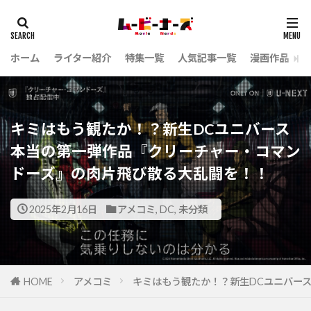
ホーム
ライター紹介
特集一覧
人気記事一覧
漫画作品
キミはもう観たか！？新生DCユニバース
本当の第一弾作品『クリーチャー・コマン
ドーズ』の肉片飛び散る大乱闘を！！
2025年2月16日
アメコミ
,
DC
,
未分類
HOME
アメコミ
キミはもう観たか！？新生DCユニバー