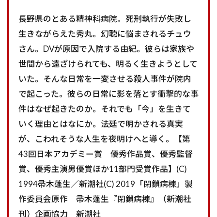
長野県のとある精神科病院。死刑執行が失敗し
生きながらえた秀丸。幻聴に悩まされるチュウ
さん。DVが原因で入院する由紀。彼らは家族や
世間から遠ざけられても、明るく生きようとして
いた。そんな日常を一変させる殺人事件が院内
で起こった。彼らの日常に影を落とす衝撃的な事
件はなぜ起きたのか。それでも「今」を生きて
いく理由とはなにか。法廷で明かされる真実
が、こわれそうな人生を夜明けへと導く―――。【第
43回日本アカデミー賞 優秀作品賞、優秀監督
賞、優秀主演男優賞ほか11部門受賞作品】(C)
1994帚木蓬生／新潮社(C) 2019「閉鎖病棟」製
作委員会原作 帚木蓬生『閉鎖病棟』（新潮社
刊）企画協力 新潮社