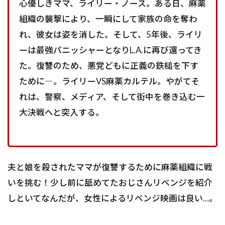
心優しきママ、ライリー・ノース。ある日、麻薬
組織の襲撃により、一瞬にして家族の命を奪わ
れ、彼女は姿を消した。そして、5年後、ライリ
ーは最強パニッシャーとなりL.A.に再び還ってき
た。復讐のため、悪党どもに正義の鉄槌を下す
ために―。ライリーVS麻薬カルテル。やがてそ
れは、警察、メディア、そして街中を巻き込む一
大決戦へと突入する。
夫と娘を殺されたママが復讐するために麻薬組織に戦
いを挑む！少し前に舐めてたおじさんリベンジを紹介
しといてなんだが、女性によるリベンジ映画は良い…。