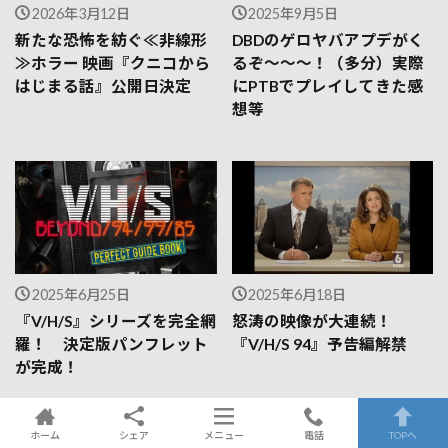
2026年3月12日
2025年9月5日
新たな恐怖を紡ぐ≪非線形
DBDのゲロヤバアプデがく
≫ホラー 映画『クニコから
るぞ～～～！（多分）実際
はじまる話』公開日決定
にPTBでプレイしてきた感
想等
2025年6月25日
2025年6月18日
『V/H/S』シリーズを完全網
怒涛の映像が大連続！
羅！ 決定版パンフレット
『V/H/S 94』予告編解禁
が完成！
ホーム
シェア
メニュー
電話
TOPへ