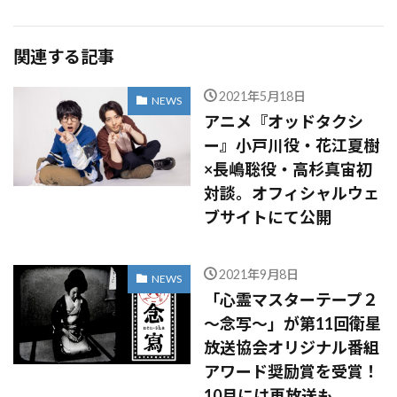
関連する記事
2021年5月18日
NEWS
アニメ『オッドタクシ
ー』小戸川役・花江夏樹
×長嶋聡役・高杉真宙初
対談。オフィシャルウェ
ブサイトにて公開
2021年9月8日
NEWS
「心霊マスターテープ２
～念写～」が第11回衛星
放送協会オリジナル番組
アワード奨励賞を受賞！
10月には再放送も