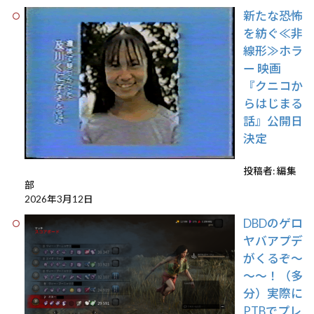
新たな恐怖
を紡ぐ≪非
線形≫ホラ
ー 映画
『クニコか
らはじまる
話』公開日
決定
投稿者: 編集
部
2026年3月12日
DBDのゲロ
ヤバアプデ
がくるぞ～
～～！（多
分）実際に
PTBでプレ