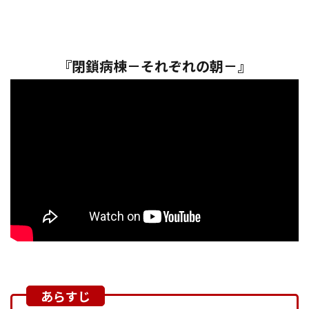
『閉鎖病棟－それぞれの朝－』