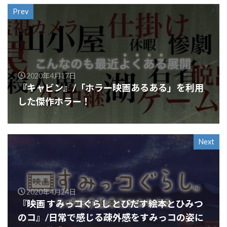
Prev
2020年4月17日
『キャビン』/「ホラー映画あるある」を利用
した傑作ホラー！
Next
2020年4月24日
『映画 すみっコぐらし とびだす絵本とひみつ
のコ』/日常で感じる疎外感をすみっコの姿に