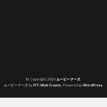
サキュバスのメロメロ
サメ映画特集
セツコ・マイラブ
ナマニクの未公開映画レビュー
ホイホ・ホイホイホ
マシーナリーとも子コラムまとめ
ムービーナーズについて
ライター紹介
世界ゴア紀行
人気記事一覧
俺が映画サークルの女の子を盗撮してMVを撮影していた話
再見再考！ウルトラスーパーマスターピース
動画配信サービスを120%楽しむための、おうち映画充実アイ
テム紹介！
吉田おじさんのゲーム絵日記
山本アットホーム
漫画作品コーナー
特集一覧
私って何観たらいいですか？/ハンバーガーちゃん映画日記まと
め
超バニアバトル バニバト！
© Copyright 2026
ムービーナーズ
.
ムービーナーズ by
FIT-Web Create
. Powered by
WordPress
.