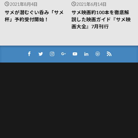
2021年8月4日
2021年6月14日
サメが潜むぐい呑み「サメ
サメ映画約100本を徹底解
杯」予約受付開始！
説した映画ガイド『サメ映
画大全』7月刊行
Log In
Member Directory
My Account
My Profile
PR記事掲載実績・協賛
Reset Password
Sign Up
【2021年最新】動画配信サービス(VOD)比較！オススメのサ
ービスを解説！
【常世モコ】OL映画日記まとめ
こいつさっき死ななかったっけ？
ぢごくもよう
やつログ/八槻のエッセイ漫画まとめ
クリエイター投稿フォーム
グロッキーピクチャーショー/今酒ハクノ映画コラム