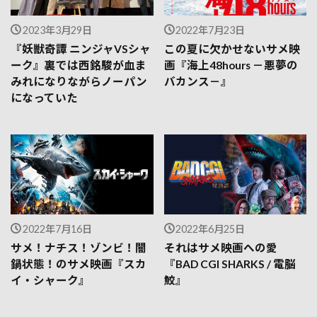
2023年3月29日
2022年7月23日
『妖獣奇譚 ニンジャVSシャ
この夏に欠かせないサメ映
ーク』裏では西銘駿が血ま
画『海上48hours －悪夢の
みれになりながらノーパン
バカンス－』
になっていた
2022年7月16日
2022年6月25日
サメ！ナチス！ゾンビ！闇
それはサメ映画への愛
鍋状態！のサメ映画『スカ
『BAD CGI SHARKS / 電脳
イ・シャーク』
鮫』