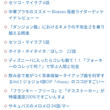
セツコ・マイラブ 6話
中華プラモのススメ 〜 Blokees 仮面ライダーディケ
イド レビュー 〜
「ダンジョン飯」におけるキメラの不完全さを乗り
越える関連
セツコ・マイラブ 5話
ホイホ・ホイホイホ／ほしつ 22話
ディズニー+に入ったらコレも観て！！『フォーキ
ーのコレって何？』で学ぶ人間と社会
飲み会で差がつく音楽理論〜タイアップ曲を科学す
るVol.1 ジョジョ4部OP『chase』のココがすごい〜
「フランキー・フリーコ」と「デスストーカー」が
特撮濃度200%ですごいんすよ
サキュバスのメロメロ 34話/マー