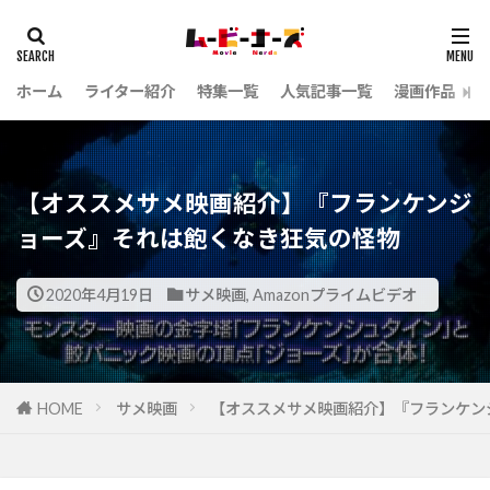
ホーム
ライター紹介
特集一覧
人気記事一覧
漫画作品
【オススメサメ映画紹介】『フランケンジ
ョーズ』それは飽くなき狂気の怪物
2020年4月19日
サメ映画
,
Amazonプライムビデオ
HOME
サメ映画
【オススメサメ映画紹介】『フランケンシ