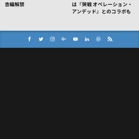
告編解禁
は『哭戦 オペレーション・
アンデッド』とのコラボも
Log In
Member Directory
My Account
My Profile
PR記事掲載実績・協賛
Reset Password
Sign Up
【2021年最新】動画配信サービス(VOD)比較！オススメのサ
ービスを解説！
【常世モコ】OL映画日記まとめ
こいつさっき死ななかったっけ？
ぢごくもよう
やつログ/八槻のエッセイ漫画まとめ
クリエイター投稿フォーム
グロッキーピクチャーショー/今酒ハクノ映画コラム
サキュバスのメロメロ
サメ映画特集
セツコ・マイラブ