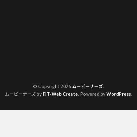
ナマニクの未公開映画レビュー
ホイホ・ホイホイホ
マシーナリーとも子コラムまとめ
ムービーナーズについて
ライター紹介
世界ゴア紀行
人気記事一覧
俺が映画サークルの女の子を盗撮してMVを撮影していた話
再見再考！ウルトラスーパーマスターピース
動画配信サービスを120%楽しむための、おうち映画充実アイ
テム紹介！
吉田おじさんのゲーム絵日記
山本アットホーム
漫画作品コーナー
特集一覧
私って何観たらいいですか？/ハンバーガーちゃん映画日記まと
め
超バニアバトル バニバト！
© Copyright 2026
ムービーナーズ
.
ムービーナーズ by
FIT-Web Create
. Powered by
WordPress
.