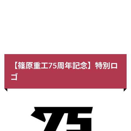
【篠原重工75周年記念】特別ロ
ゴ