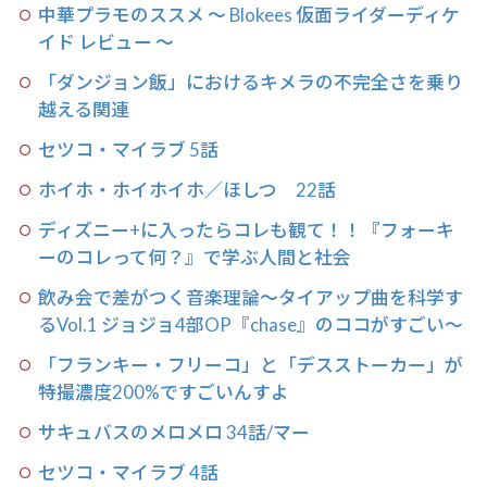
中華プラモのススメ 〜 Blokees 仮面ライダーディケ
イド レビュー 〜
「ダンジョン飯」におけるキメラの不完全さを乗り
越える関連
セツコ・マイラブ 5話
ホイホ・ホイホイホ／ほしつ 22話
ディズニー+に入ったらコレも観て！！『フォーキ
ーのコレって何？』で学ぶ人間と社会
飲み会で差がつく音楽理論〜タイアップ曲を科学す
るVol.1 ジョジョ4部OP『chase』のココがすごい〜
「フランキー・フリーコ」と「デスストーカー」が
特撮濃度200%ですごいんすよ
サキュバスのメロメロ 34話/マー
セツコ・マイラブ 4話