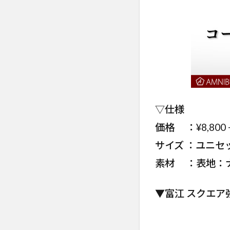
▽仕様
価格 ：¥8,800 
サイズ ：ユニセッ
素材 ：表地：ナ
▼富江 スクエア強