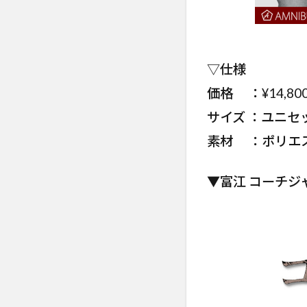
▽仕様
価格 ：¥14,800
サイズ ：ユニセッ
素材 ：ポリエス
▼富江 コーチジ