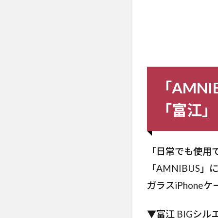
「AMN
「富江」
「日常でも使用
「AMNIBUS
ガラスiPhone
▼富江 BIGシル