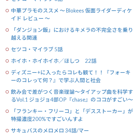
中華プラモのススメ 〜 Blokees 仮面ライダーディケ
イド レビュー 〜
「ダンジョン飯」におけるキメラの不完全さを乗り
越える関連
セツコ・マイラブ 5話
ホイホ・ホイホイホ／ほしつ 22話
ディズニー+に入ったらコレも観て！！『フォーキ
ーのコレって何？』で学ぶ人間と社会
飲み会で差がつく音楽理論〜タイアップ曲を科学す
るVol.1 ジョジョ4部OP『chase』のココがすごい〜
「フランキー・フリーコ」と「デスストーカー」が
特撮濃度200%ですごいんすよ
サキュバスのメロメロ 34話/マー