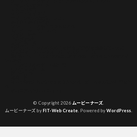
グロッキーピクチャーショー/今酒ハクノ映画コラム
サキュバスのメロメロ
サメ映画特集
セツコ・マイラブ
ナマニクの未公開映画レビュー
ホイホ・ホイホイホ
マシーナリーとも子コラムまとめ
ムービーナーズについて
ライター紹介
世界ゴア紀行
人気記事一覧
俺が映画サークルの女の子を盗撮してMVを撮影していた話
再見再考！ウルトラスーパーマスターピース
動画配信サービスを120%楽しむための、おうち映画充実アイ
テム紹介！
吉田おじさんのゲーム絵日記
山本アットホーム
漫画作品コーナー
特集一覧
私って何観たらいいですか？/ハンバーガーちゃん映画日記まと
め
超バニアバトル バニバト！
© Copyright 2026
ムービーナーズ
.
ムービーナーズ by
FIT-Web Create
. Powered by
WordPress
.