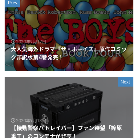
Prev
2020年9月17日
大人気海外ドラマ『ザ・ボーイズ』原作コミッ
ク邦訳版第4巻発売！
Next
2020年9月18日
【機動警察パトレイバー】ファン待望「篠原
重工」のコンテナが発売！