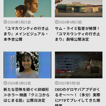
2026年5月21日
2026年4月23日
『ユマカウンティの行き止
サム・ライミ監督が絶賛！
まり』メインビジュアル・
『ユマカウンティの行き止
本予告公開
まり』劇場公開決定
2026年3月12日
2025年9月5日
新たな恐怖を紡ぐ≪非線形
DBDのゲロヤバアプデがく
≫ホラー 映画『クニコから
るぞ～～～！（多分）実際
はじまる話』公開日決定
にPTBでプレイしてきた感
想等