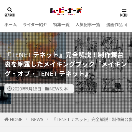
ホーム
ライター紹介
特集一覧
人気記事一覧
漫画作品
『TENET テネット』完全解説！制作舞台
裏を網羅したメイキングブック『メイキン
グ・オブ・TENET テネット』
2020年9月18日
NEWS
,
本
HOME
NEWS
『TENET テネット』完全解説！制作舞台