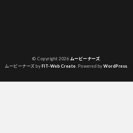
人気記事一覧
俺が映画サークルの女の子を盗撮してMVを撮影していた話
再見再考！ウルトラスーパーマスターピース
動画配信サービスを120%楽しむための、おうち映画充実アイ
テム紹介！
吉田おじさんのゲーム絵日記
山本アットホーム
漫画作品コーナー
特集一覧
私って何観たらいいですか？/ハンバーガーちゃん映画日記まと
め
超バニアバトル バニバト！
© Copyright 2026
ムービーナーズ
.
ムービーナーズ by
FIT-Web Create
. Powered by
WordPress
.