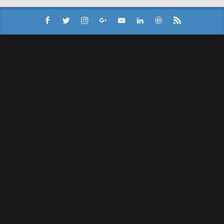
Log In
Member Directory
My Account
My Profile
PR記事掲載実績・協賛
Reset Password
Sign Up
【2021年最新】動画配信サービス(VOD)比較！オススメのサ
ービスを解説！
【常世モコ】OL映画日記まとめ
こいつさっき死ななかったっけ？
ぢごくもよう
やつログ/八槻のエッセイ漫画まとめ
クリエイター投稿フォーム
グロッキーピクチャーショー/今酒ハクノ映画コラム
サキュバスのメロメロ
サメ映画特集
セツコ・マイラブ
ナマニクの未公開映画レビュー
ホイホ・ホイホイホ
マシーナリーとも子コラムまとめ
ムービーナーズについて
ライター紹介
世界ゴア紀行