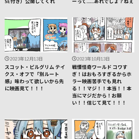
SE付き）公開してくれ
ーって……あれでしょ？ねぇ
2023年12月13日
2023年10月13日
スコット・ピルグリム テイ
戦慄怪奇ワールド コワす
クス・オフで「別ルート
ぎ！はおもろすぎるからホ
感」味わって欲しいから先
ラー映画苦手でも見れ
に映画見て！！！
る！！マジ！！本当！！本
当にマジだから！お願
い！！信じて見て！！！