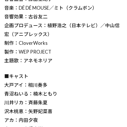
音楽：DÉ DÉ MOUSE／ミト（クラムボン）
音響効果：古谷友二
企画プロデュース：植野浩之（日本テレビ）／中山信
宏（アニプレックス）
制作：CloverWorks
製作：WEP PROJECT
主題歌：アネモネリア
■キャスト
大戸アイ：相川奏多
青沼ねいる：楠木ともり
川井リカ：斉藤朱夏
沢木桃恵：矢野妃菜喜
アカ：内田夕夜