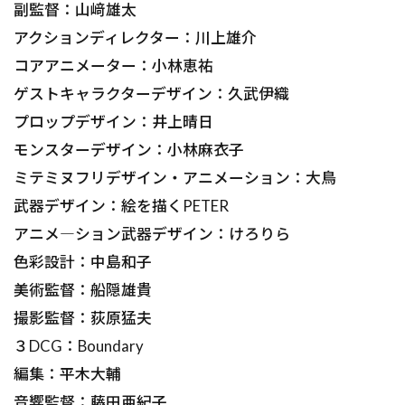
副監督：山﨑雄太
アクションディレクター：川上雄介
コアアニメーター：小林恵祐
ゲストキャラクターデザイン：久武伊織
プロップデザイン：井上晴日
モンスターデザイン：小林麻衣子
ミテミヌフリデザイン・アニメーション：大鳥
武器デザイン：絵を描くPETER
アニメ―ション武器デザイン：けろりら
色彩設計：中島和子
美術監督：船隠雄貴
撮影監督：荻原猛夫
３DCG：Boundary
編集：平木大輔
音響監督：藤田亜紀子