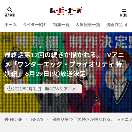
ホーム
ライター紹介
特集一覧
人気記事一覧
漫画作品
最終話第12回の続きが描かれる。TVアニ
メ「ワンダーエッグ・プライオリティ 特
別編」 6月29日(火)放送決定
2021年3月31日
NEWS
,
アニメ
HOME
NEWS
最終話第12回の続きが描かれる。TVアニメ