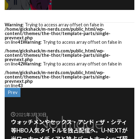
Warning
: Trying to access array offset on false in
/home/gickshack/m-nerds.com/public_html/wp-
content/themes/the-thor/template-parts/single-
prevnext.php
on line
41
Warning
: Trying to access array offset on false in
/home/gickshack/m-nerds.com/public_html/wp-
content/themes/the-thor/template-parts/single-
prevnext.php
on line
42
Warning
: Trying to access array offset on false in
/home/gickshack/m-nerds.com/public_html/wp-
content/themes/the-thor/template-parts/single-
prevnext.php
on line
43
Prev
2021年3月30日
ウォッチメンやセックス・アンド・ザ・シティ
等HBO人気タイトルを独占配信へ。U-NEXTが
米ワーナーメディアと独占パートナーシップ契