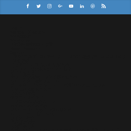
Log In
Member Directory
My Account
My Profile
PR記事掲載実績・協賛
Reset Password
Sign Up
【2021年最新】動画配信サービス(VOD)比較！オススメのサ
ービスを解説！
【常世モコ】OL映画日記まとめ
こいつさっき死ななかったっけ？
ぢごくもよう
やつログ/八槻のエッセイ漫画まとめ
クリエイター投稿フォーム
グロッキーピクチャーショー/今酒ハクノ映画コラム
サキュバスのメロメロ
サメ映画特集
セツコ・マイラブ
ナマニクの未公開映画レビュー
ホイホ・ホイホイホ
マシーナリーとも子コラムまとめ
ムービーナーズについて
ライター紹介
世界ゴア紀行
人気記事一覧
俺が映画サークルの女の子を盗撮してMVを撮影していた話