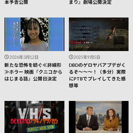
本予告公開
まり』劇場公開決定
2026年3月12日
2025年9月5日
新たな恐怖を紡ぐ≪非線形
DBDのゲロヤバアプデがく
≫ホラー 映画『クニコから
るぞ～～～！（多分）実際
はじまる話』公開日決定
にPTBでプレイしてきた感
想等