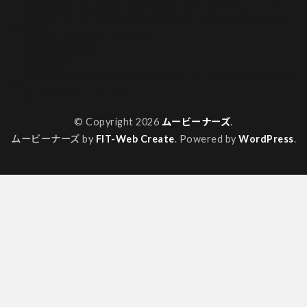
再見再考！ウルトラスーパーマスターピース
動画配信サービスを120%楽しむための、おうち映画充実アイ
テム紹介！
吉田おじさんのゲーム絵日記
山本アットホーム
漫画作品コーナー
特集一覧
私って何観たらいいですか？/ハンバーガーちゃん映画日記まと
め
超バニアバトル バニバト！
© Copyright 2026
ムービーナーズ
.
ムービーナーズ by
FIT-Web Create
. Powered by
WordPress
.