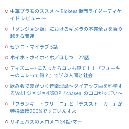
中華プラモのススメ 〜 Blokees 仮面ライダーディケ
イド レビュー 〜
「ダンジョン飯」におけるキメラの不完全さを乗り
越える関連
セツコ・マイラブ 5話
ホイホ・ホイホイホ／ほしつ 22話
ディズニー+に入ったらコレも観て！！『フォーキ
ーのコレって何？』で学ぶ人間と社会
飲み会で差がつく音楽理論〜タイアップ曲を科学す
るVol.1 ジョジョ4部OP『chase』のココがすごい〜
「フランキー・フリーコ」と「デスストーカー」が
特撮濃度200%ですごいんすよ
サキュバスのメロメロ 34話/マー