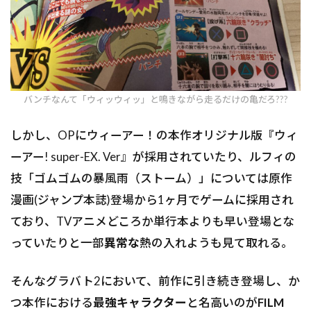
バンチなんて「ウィッウィッ」と鳴きながら走るだけの亀だろ???
しかし、OPにウィーアー！の本作オリジナル版
『
ウィ
ーアー! super-EX. Ver』が採用されていたり、ルフィの
技「ゴムゴムの暴風雨（ストーム）」については原作
漫画(ジャンプ本誌)登場から1ヶ月でゲームに採用され
ており、TVアニメどころか単行本よりも早い登場とな
っていたりと一部
異常な
熱の入れようも見て取れる。
そんなグラバト2において、前作に引き続き登場し、か
つ本作における
最強キャラクター
と名高いのが
FILM