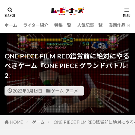
ホーム
ライター紹介
特集一覧
人気記事一覧
漫画作品
ONE PIECE FILM RED鑑賞前に絶対にやる
べきゲーム『ONE PIECE グランドバトル!
2』
2022年8月16日
ゲーム
,
アニメ
HOME
ゲーム
ONE PIECE FILM RED鑑賞前に絶対にや