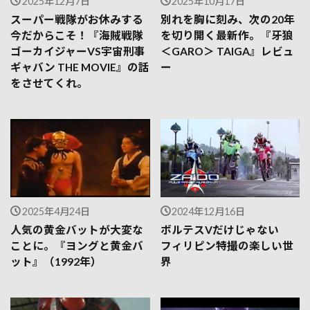
2025年12月7日
2025年10月17日
スーパー戦隊がお休みする
別れを胸に刻み、次の20年
今だからこそ！『海賊戦隊
を切り開く最新作。『牙狼
ゴーカイジャーVS宇宙刑事
＜GARO＞ TAIGA』レビュ
ギャバン THE MOVIE』の話
ー
をさせてくれ。
2025年4月24日
2024年12月16日
人気の黄金バットが大変な
ボルテスVだけじゃない
ことに。『ヨングと黄金バ
フィリピン特撮の楽しい世
ット』（1992年）
界