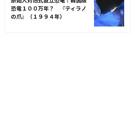
原始人対旧式直立恐竜！韓国版
恐竜１００万年？ 『ティラノ
の爪』（１９９４年）