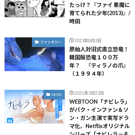
たっけ？『ファイ 悪魔に
育てられた少年(2013)』/
時田
2023年8月3日
ファンタジー
原始人対旧式直立恐竜！
韓国版恐竜１００万
年？ 『ティラノの爪』
（１９９４年）
2021年3月23日
NEWS
WEBTOON「ナビレラ」
がパク・インファン＆ソ
ン・ガン主演で実写ドラ
マ化。Netflixオリジナル
シリーズ「ナビレラ－そ