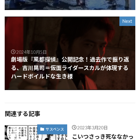
Next
2024年10月5日
劇場版『風都探偵』公開記念！過去作で振り返
る、吉川晃司＝仮面ライダースカルが体現する
ハードボイルドな生き様
関連する記事
2023年3月20日
サスペンス
こいつさっき死ななかっ