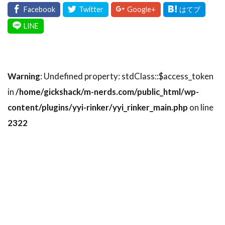
Warning
: Undefined property: stdClass::$access_token
in
/home/gickshack/m-nerds.com/public_html/wp-
content/plugins/yyi-rinker/yyi_rinker_main.php
on line
2322