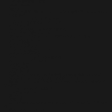
PR記事掲載実績・協賛
Reset Password
Sign Up
【2021年最新】動画配信サービス(VOD)比較！オススメのサ
ービスを解説！
【常世モコ】OL映画日記まとめ
こいつさっき死ななかったっけ？
ぢごくもよう
やつログ/八槻のエッセイ漫画まとめ
クリエイター投稿フォーム
グロッキーピクチャーショー/今酒ハクノ映画コラム
サキュバスのメロメロ
サメ映画特集
セツコ・マイラブ
ナマニクの未公開映画レビュー
ホイホ・ホイホイホ
マシーナリーとも子コラムまとめ
ムービーナーズについて
ライター紹介
世界ゴア紀行
人気記事一覧
俺が映画サークルの女の子を盗撮してMVを撮影していた話
再見再考！ウルトラスーパーマスターピース
動画配信サービスを120%楽しむための、おうち映画充実アイ
テム紹介！
吉田おじさんのゲーム絵日記
山本アットホーム
漫画作品コーナー
特集一覧
私って何観たらいいですか？/ハンバーガーちゃん映画日記まと
め
超バニアバトル バニバト！