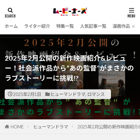
ホーム
ライター紹介
特集一覧
人気記事一覧
漫画作品
2025年2月公開の新作映画紹介&レビュ
ー！社会派作品から”あの監督“がまさかの
ラブストーリーに挑戦!?
2025年2月1日
ヒューマンドラマ
,
ロマンス
HOME
ヒューマンドラマ
2025年2月公開の新作映画紹