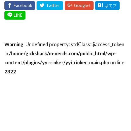
Warning
: Undefined property: stdClass::$access_token
in
/home/gickshack/m-nerds.com/public_html/wp-
content/plugins/yyi-rinker/yyi_rinker_main.php
on line
2322