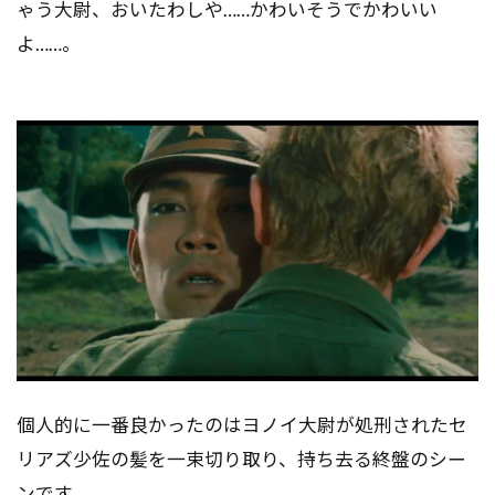
ゃう大尉、おいたわしや……かわいそうでかわいい
よ……。
個人的に一番良かったのはヨノイ大尉が処刑されたセ
リアズ少佐の髪を一束切り取り、持ち去る終盤のシー
ンです。