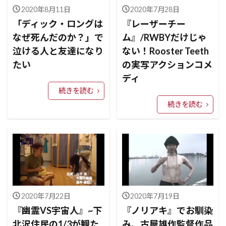
2020年8月11日
2020年7月28日
「ディック・ロングは
『レーザーチー
なぜ死んだのか？」で
ム』/RWBYだけじゃ
泣ける人と友達になり
ない！Rooster Teeth
たい
の実写アクションコメ
ディ
続きを読む
続きを読む
2020年7月22日
2020年7月19日
『幽霊VS宇宙人』~下
『ノリアキ』でお馴染
北沢住民の1/3が観た
み、古屋雄作監督作品