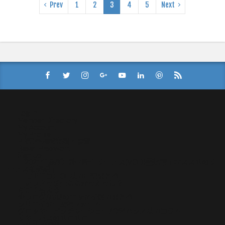
Prev
1
2
3
4
5
Next
Log In
Member Directory
My Account
My Profile
PR記事掲載実績・協賛
Reset Password
Sign Up
【2021年最新】動画配信サービス(VOD)比較！オススメのサ
ービスを解説！
【常世モコ】OL映画日記まとめ
こいつさっき死ななかったっけ？
ぢごくもよう
やつログ/八槻のエッセイ漫画まとめ
クリエイター投稿フォーム
グロッキーピクチャーショー/今酒ハクノ映画コラム
サキュバスのメロメロ