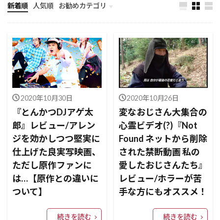
新着順
人気順
お勧めカテゴリ
未分類
2020年10月30日
2020年10月26日
『とんかつDJアゲ太
変なおじさん大集合の
郎』レビュー/アレン
心霊ビデオ(?)『Not
ジを効かしつつ堅実に
Found ネットから削除
仕上げた良実写映画、
された禁断動画 私の
ただし原作ファンに
愛したおじさんたち』
は…【原作との違いに
レビュー/ホラーが苦
ついて】
手な方にもオススメ！
続きを読む
続きを読む