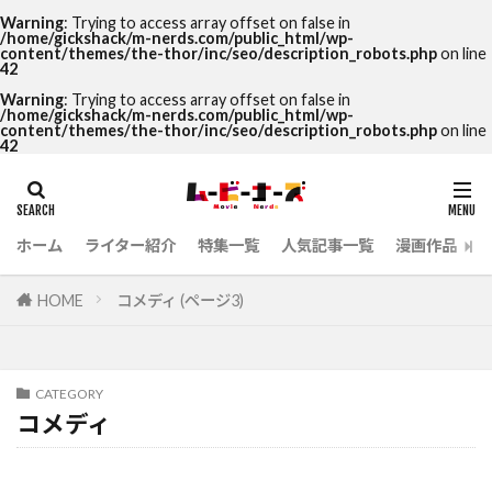
Warning
: Trying to access array offset on false in
/home/gickshack/m-nerds.com/public_html/wp-
content/themes/the-thor/inc/seo/description_robots.php
on line
42
Warning
: Trying to access array offset on false in
/home/gickshack/m-nerds.com/public_html/wp-
content/themes/the-thor/inc/seo/description_robots.php
on line
42
ホーム
ライター紹介
特集一覧
人気記事一覧
漫画作品
HOME
コメディ (ページ3)
CATEGORY
コメディ