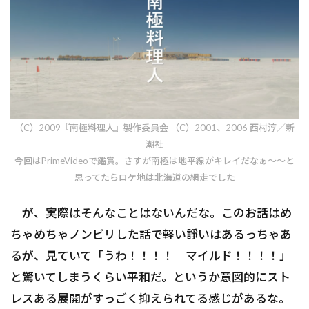
（C）2009『南極料理人』製作委員会 （C）2001、2006 西村淳／新
潮社
今回はPrimeVideoで鑑賞。さすが南極は地平線がキレイだなぁ～～と
思ってたらロケ地は北海道の網走でした
が、実際はそんなことはないんだな。このお話はめ
ちゃめちゃノンビリした話で軽い諍いはあるっちゃあ
るが、見ていて「うわ！！！！ マイルド！！！！」
と驚いてしまうくらい平和だ。というか意図的にスト
レスある展開がすっごく抑えられてる感じがあるな。