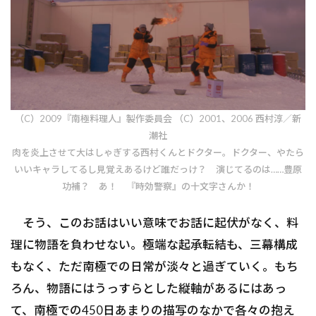
（C）2009『南極料理人』製作委員会 （C）2001、2006 西村淳／新
潮社
肉を炎上させて大はしゃぎする西村くんとドクター。ドクター、やたら
いいキャラしてるし見覚えあるけど誰だっけ？ 演じてるのは……豊原
功補？ あ！ 『時効警察』の十文字さんか！
そう、このお話はいい意味でお話に起伏がなく、料
理に物語を負わせない。極端な起承転結も、三幕構成
もなく、ただ南極での日常が淡々と過ぎていく。もち
ろん、物語にはうっすらとした縦軸があるにはあっ
て、南極での450日あまりの描写のなかで各々の抱え