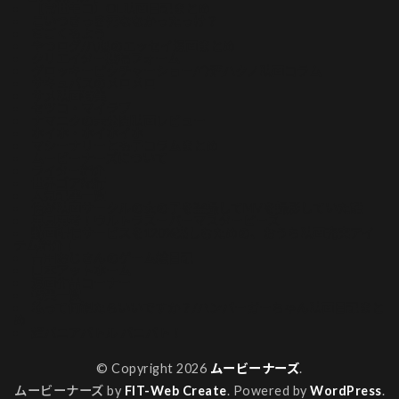
【常世モコ】OL映画日記まとめ
こいつさっき死ななかったっけ？
ぢごくもよう
やつログ/八槻のエッセイ漫画まとめ
クリエイター投稿フォーム
グロッキーピクチャーショー/今酒ハクノ映画コラム
サキュバスのメロメロ
サメ映画特集
セツコ・マイラブ
ナマニクの未公開映画レビュー
ホイホ・ホイホイホ
マシーナリーとも子コラムまとめ
ムービーナーズについて
ライター紹介
世界ゴア紀行
人気記事一覧
俺が映画サークルの女の子を盗撮してMVを撮影していた話
再見再考！ウルトラスーパーマスターピース
動画配信サービスを120%楽しむための、おうち映画充実アイ
テム紹介！
吉田おじさんのゲーム絵日記
山本アットホーム
漫画作品コーナー
特集一覧
私って何観たらいいですか？/ハンバーガーちゃん映画日記まと
め
超バニアバトル バニバト！
© Copyright 2026
ムービーナーズ
.
ムービーナーズ by
FIT-Web Create
. Powered by
WordPress
.