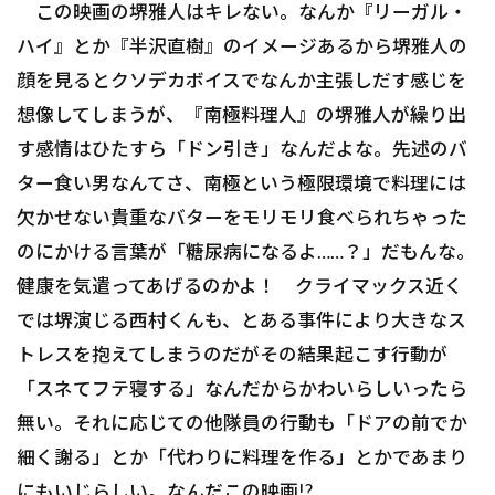
この映画の堺雅人はキレない。なんか『リーガル・
ハイ』とか『半沢直樹』のイメージあるから堺雅人の
顔を見るとクソデカボイスでなんか主張しだす感じを
想像してしまうが、『南極料理人』の堺雅人が繰り出
す感情はひたすら「ドン引き」なんだよな。先述のバ
ター食い男なんてさ、南極という極限環境で料理には
欠かせない貴重なバターをモリモリ食べられちゃった
のにかける言葉が「糖尿病になるよ……？」だもんな。
健康を気遣ってあげるのかよ！ クライマックス近く
では堺演じる西村くんも、とある事件により大きなス
トレスを抱えてしまうのだがその結果起こす行動が
「スネてフテ寝する」なんだからかわいらしいったら
無い。それに応じての他隊員の行動も「ドアの前でか
細く謝る」とか「代わりに料理を作る」とかであまり
にもいじらしい。なんだこの映画!?