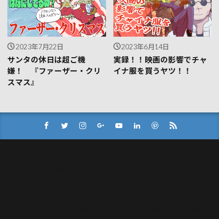
2023年7月22日
2023年6月14日
サンタの休日は超ご機
実録！！映画の影響でチャ
嫌！ 『ファーザー・クリ
イナ服を買うヤツ！！
スマス』
Log In
Member Directory
My Account
My Profile
PR記事掲載実績・協賛
Reset Password
Sign Up
【2021年最新】動画配信サービス(VOD)比較！オススメのサ
ービスを解説！