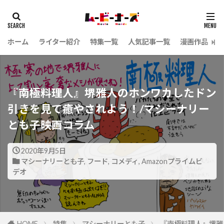
ホーム
ライター紹介
特集一覧
人気記事一覧
漫画作品
『南極料理人』堺雅人のホンワカしたドン
引きを見て癒やされよう！/マシーナリー
とも子映画コラム
2020年9月5日
マシーナリーとも子
,
フード
,
コメディ
,
Amazonプライムビ
デオ
HOME
特集
マシーナリーとも子
『南極料理人』堺雅