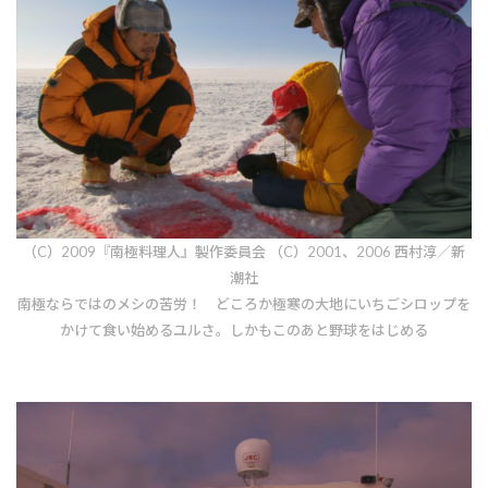
（C）2009『南極料理人』製作委員会 （C）2001、2006 西村淳／新
潮社
南極ならではのメシの苦労！ どころか極寒の大地にいちごシロップを
かけて食い始めるユルさ。しかもこのあと野球をはじめる