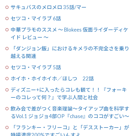
サキュバスのメロメロ 35話/マー
セツコ・マイラブ 6話
中華プラモのススメ 〜 Blokees 仮面ライダーディケ
イド レビュー 〜
「ダンジョン飯」におけるキメラの不完全さを乗り
越える関連
セツコ・マイラブ 5話
ホイホ・ホイホイホ／ほしつ 22話
ディズニー+に入ったらコレも観て！！『フォーキ
ーのコレって何？』で学ぶ人間と社会
飲み会で差がつく音楽理論〜タイアップ曲を科学す
るVol.1 ジョジョ4部OP『chase』のココがすごい〜
「フランキー・フリーコ」と「デスストーカー」が
特撮濃度200%ですごいんすよ