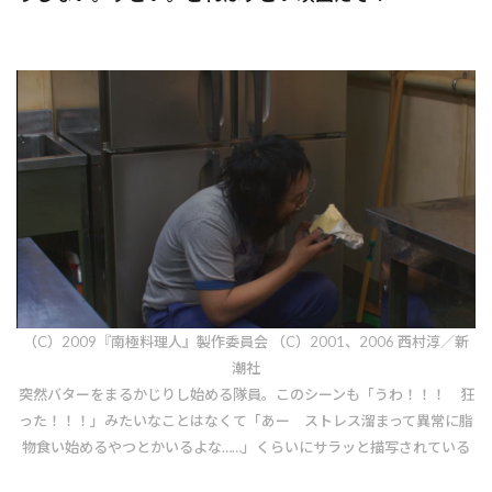
（C）2009『南極料理人』製作委員会 （C）2001、2006 西村淳／新
潮社
突然バターをまるかじりし始める隊員。このシーンも「うわ！！！ 狂
った！！！」みたいなことはなくて「あー ストレス溜まって異常に脂
物食い始めるやつとかいるよな……」くらいにサラッと描写されている