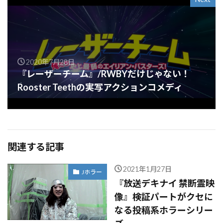
2020年7月28日
『レーザーチーム』/RWBYだけじゃない！
Rooster Teethの実写アクションコメディ
関連する記事
2021年1月27日
Jホラー
『放送デキナイ 禁断霊映
像』検証パートがクセに
なる投稿系ホラーシリー