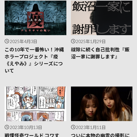
2025年4月3日
2025年1月29日
この10年で一番怖い！沖縄
祓除に続く自己批判性『飯
ホラープロジェクト『疫
沼一家に謝罪します』
《えやみ》』シリーズにつ
いて
2023年10月13日
2023年1月11日
戦慄怪奇ワールド コワす
ついに本物の幽霊の撮影に