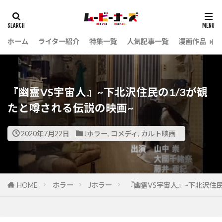
ホーム
ライター紹介
特集一覧
人気記事一覧
漫画作品
『幽霊VS宇宙人』~下北沢住民の1/3が観
たと噂される伝説の映画~
2020年7月22日
Jホラー
,
コメディ
,
カルト映画
HOME
ホラー
Jホラー
『幽霊VS宇宙人』~下北沢住民