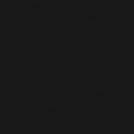
My Profile
PR記事掲載実績・協賛
Reset Password
Sign Up
【2021年最新】動画配信サービス(VOD)比較！オススメのサ
ービスを解説！
【常世モコ】OL映画日記まとめ
こいつさっき死ななかったっけ？
ぢごくもよう
やつログ/八槻のエッセイ漫画まとめ
クリエイター投稿フォーム
グロッキーピクチャーショー/今酒ハクノ映画コラム
サキュバスのメロメロ
サメ映画特集
セツコ・マイラブ
ナマニクの未公開映画レビュー
ホイホ・ホイホイホ
マシーナリーとも子コラムまとめ
ムービーナーズについて
ライター紹介
世界ゴア紀行
人気記事一覧
俺が映画サークルの女の子を盗撮してMVを撮影していた話
再見再考！ウルトラスーパーマスターピース
動画配信サービスを120%楽しむための、おうち映画充実アイ
テム紹介！
吉田おじさんのゲーム絵日記
山本アットホーム
漫画作品コーナー
特集一覧
私って何観たらいいですか？/ハンバーガーちゃん映画日記まと
め