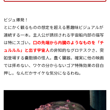
ビジュ爆発！
とにかく観るものの想定を超える悪趣味ビジュアルが
連続する一本。主人公が誘拐される宇宙船内部の描写
は特にスゴい。
口の先端から内臓のようなものを「チ
ュルルル」と出す宇宙人
の非知的なグロテスクさ、突
如登場する嚢胞頭の怪人。蠢く臓器。確実に他の映画
では拝めない、ワケの分からないゴア特殊効果の目白
押し。なんだかサイケな気分になるわね。