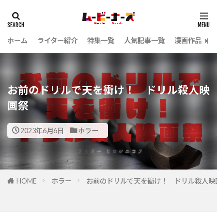
ホーム
ライター紹介
特集一覧
人気記事一覧
漫画作品
お前のドリルで天を衝け！ ドリル殺人映
画祭
2023年6月6日
ホラー
HOME
ホラー
お前のドリルで天を衝け！ ドリル殺人映