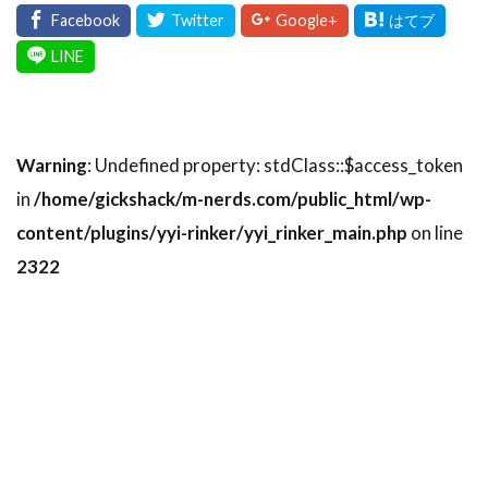
Warning
: Undefined property: stdClass::$access_token
in
/home/gickshack/m-nerds.com/public_html/wp-
content/plugins/yyi-rinker/yyi_rinker_main.php
on line
2322