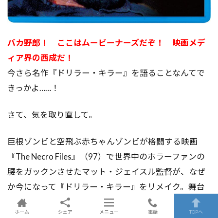
バカ野郎！ ここはムービーナーズだぞ！ 映画メデ
ィア界の西成だ！
今さら名作『ドリラー・キラー』を語ることなんてで
きっかよ……！
さて、気を取り直して。
巨根ゾンビと空飛ぶ赤ちゃんゾンビが格闘する映画
『The Necro Files』（97）で世界中のホラーファンの
腰をガックンさせたマット・ジェイスル監督が、なぜ
か今になって『ドリラー・キラー』をリメイク。舞台
はニューヨークからデトロイトへ。プロットも基本的
ホーム
シェア
メニュー
電話
TOPへ
にはオリジナルを踏襲しており、単なるおふざけでは