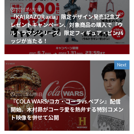
2021年6月7日
「KAI RAZOR axia」限定デザイン発売記念プ
レゼントキャンペーン、対象商品の購入で「ウ
ルトラマンシリーズ」限定フィギュア・ピンバ
ッジが当たる！
Next
2021年6月8日
『COLA WARS/コカ・コーラvs.ペプシ』配信
開始。木村昴がコーラ愛を熱弁する特別コメン
ト映像を併せて公開