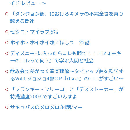
イド レビュー 〜
「ダンジョン飯」におけるキメラの不完全さを乗り
越える関連
セツコ・マイラブ 5話
ホイホ・ホイホイホ／ほしつ 22話
ディズニー+に入ったらコレも観て！！『フォーキ
ーのコレって何？』で学ぶ人間と社会
飲み会で差がつく音楽理論〜タイアップ曲を科学す
るVol.1 ジョジョ4部OP『chase』のココがすごい〜
「フランキー・フリーコ」と「デスストーカー」が
特撮濃度200%ですごいんすよ
サキュバスのメロメロ 34話/マー