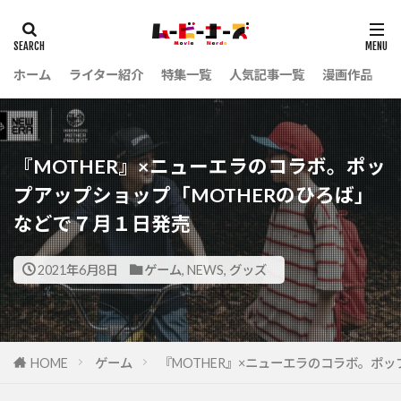
ホーム
ライター紹介
特集一覧
人気記事一覧
漫画作品
『MOTHER』×ニューエラのコラボ。ポッ
プアップショップ「MOTHERのひろば」
などで７月１日発売
2021年6月8日
ゲーム
,
NEWS
,
グッズ
HOME
ゲーム
『MOTHER』×ニューエラのコラボ。ポ