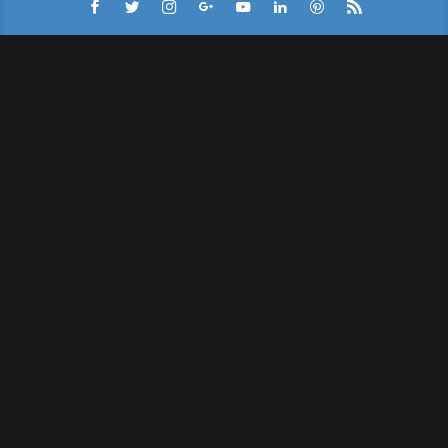
Log In
Member Directory
My Account
My Profile
PR記事掲載実績・協賛
Reset Password
Sign Up
【2021年最新】動画配信サービス(VOD)比較！オススメのサ
ービスを解説！
【常世モコ】OL映画日記まとめ
こいつさっき死ななかったっけ？
ぢごくもよう
やつログ/八槻のエッセイ漫画まとめ
クリエイター投稿フォーム
グロッキーピクチャーショー/今酒ハクノ映画コラム
サキュバスのメロメロ
サメ映画特集
セツコ・マイラブ
ナマニクの未公開映画レビュー
ホイホ・ホイホイホ
マシーナリーとも子コラムまとめ
ムービーナーズについて
ライター紹介
世界ゴア紀行
人気記事一覧
俺が映画サークルの女の子を盗撮してMVを撮影していた話
再見再考！ウルトラスーパーマスターピース