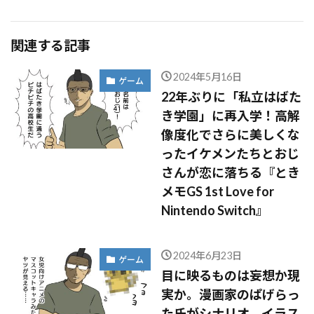
関連する記事
2024年5月16日
ゲーム
22年ぶりに「私立はばた
き学園」に再入学！高解
像度化でさらに美しくな
ったイケメンたちとおじ
さんが恋に落ちる『とき
メモGS 1st Love for
Nintendo Switch』
2024年6月23日
ゲーム
目に映るものは妄想か現
実か。漫画家のぱげらっ
た氏がシナリオ、イラス