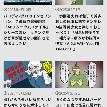
2025年4月13日
2025年3月1日
パロディ×グロのインセプシ
一歩間違えれば包丁で滅多
ョン！？最新作発売記念
刺しの極限状態でヤンデレ
『AI:ソムニウムファイル』
AI猫耳美少女と楽しくおし
シリーズのショッキングだ
ゃべり！『AI2U: 最後まで
けど目が離せない面白さを
一緒だよ∼病みかわ猫耳AI
お伝えしたい
彼女（AI2U: With You ‘Til
The End）』
2025年2月28日
2025年2月2日
4月からネタバレ解禁らしい
ぼくのなつやすみはハード
から今のうちに解体してく
コア！田舎で怪異に襲われ