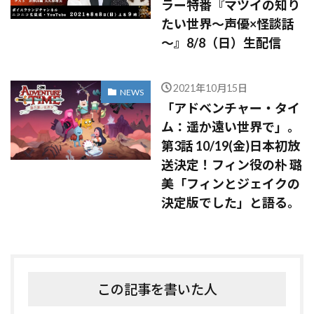
ラー特番『マツイの知り
たい世界～声優×怪談話
～』8/8（日）生配信
2021年10月15日
NEWS
「アドベンチャー・タイ
ム：遥か遠い世界で」。
第3話 10/19(金)日本初放
送決定！フィン役の朴 璐
美「フィンとジェイクの
決定版でした」と語る。
この記事を書いた人