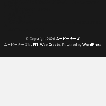
動画配信サービスを120%楽しむための、おうち映画充実アイ
テム紹介！
吉田おじさんのゲーム絵日記
山本アットホーム
漫画作品コーナー
特集一覧
私って何観たらいいですか？/ハンバーガーちゃん映画日記まと
め
超バニアバトル バニバト！
© Copyright 2026
ムービーナーズ
.
ムービーナーズ by
FIT-Web Create
. Powered by
WordPress
.