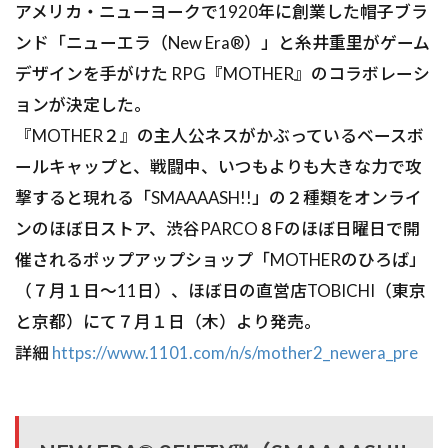
アメリカ・ニューヨークで1920年に創業した帽子ブラ
ンド「ニューエラ（New Era®）」と糸井重里がゲーム
デザインを手がけた RPG『MOTHER』のコラボレーシ
ョンが決定した。
『MOTHER２』の主人公ネスがかぶっているベースボ
ールキャップと、戦闘中、いつもよりも大きな力で攻
撃すると現れる「SMAAAASH!!」の２種類をオンライ
ンのほぼ日ストア、渋谷PARCO８Fのほぼ日曜日で開
催されるポップアップショップ「MOTHERのひろば」
（７月１日〜11日）、ほぼ日の直営店TOBICHI（東京
と京都）にて７月１日（木）より発売。
詳細
https://www.1101.com/n/s/mother2_newera_pre