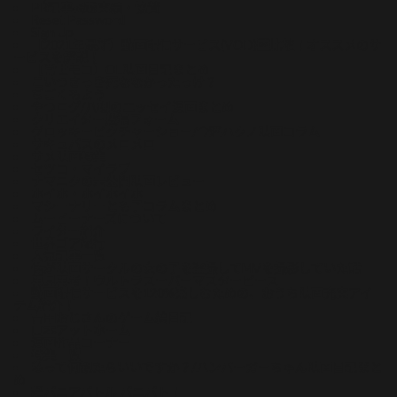
PR記事掲載実績・協賛
Reset Password
Sign Up
【2021年最新】動画配信サービス(VOD)比較！オススメのサ
ービスを解説！
【常世モコ】OL映画日記まとめ
こいつさっき死ななかったっけ？
ぢごくもよう
やつログ/八槻のエッセイ漫画まとめ
クリエイター投稿フォーム
グロッキーピクチャーショー/今酒ハクノ映画コラム
サキュバスのメロメロ
サメ映画特集
セツコ・マイラブ
ナマニクの未公開映画レビュー
ホイホ・ホイホイホ
マシーナリーとも子コラムまとめ
ムービーナーズについて
ライター紹介
世界ゴア紀行
人気記事一覧
俺が映画サークルの女の子を盗撮してMVを撮影していた話
再見再考！ウルトラスーパーマスターピース
動画配信サービスを120%楽しむための、おうち映画充実アイ
テム紹介！
吉田おじさんのゲーム絵日記
山本アットホーム
漫画作品コーナー
特集一覧
私って何観たらいいですか？/ハンバーガーちゃん映画日記まと
め
超バニアバトル バニバト！