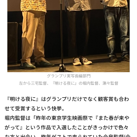
グランプリ実写長編部門
左から三宅監督、『明ける夜に』の堀内監督、瀬々監督
『明ける夜に』はグランプリだけでなく観客賞も合わ
せて受賞するという快挙。
堀内監督は「昨年の東京学生映画祭で『また春が来や
がって』という作品で入選したことがきっかけで色々
な方と出会い、昨年ゲストで来られていた今泉監督(今