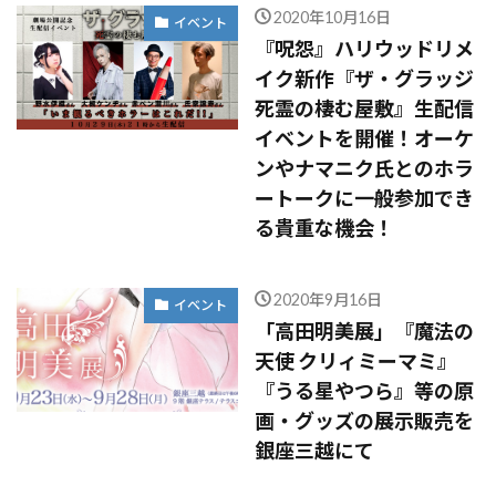
2020年10月16日
イベント
『呪怨』ハリウッドリメ
イク新作『ザ・グラッジ
死霊の棲む屋敷』生配信
イベントを開催！オーケ
ンやナマニク氏とのホラ
ートークに一般参加でき
る貴重な機会！
2020年9月16日
イベント
「高田明美展」『魔法の
天使 クリィミーマミ』
『うる星やつら』等の原
画・グッズの展示販売を
銀座三越にて