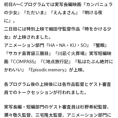
初日A〜Cプログラムでは実写長編映画『カンパニュラ
の少女』『ただいま』『えんまさん』『明ける夜
に』。
二日目には特別上映で細田守監督作品『時をかける少
女』が上映されました。
アニメーション部門『HA・NA・KU・SO』『蟹眼』
『サカナ島胃袋三腸目』『川凪ぐ火葬場』実写短編映
画『COMPASS』『C地点旅行記』『私はたぶん絶対に
かわいい』『Episodic memory』が上映。
各プログラム後の上映後には各作品監督とゲスト審査
員でのトークセッションが行われました。
実写長編・短編部門のゲスト審査員は杉野希紀監督、
瀬々敬久監督、三宅隆太監督、アニメーション部門に