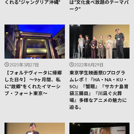
くれる”ジャングリア沖縄”
は“文化食べ放題のテーマパ
ーク”
2025年3月27日
2022年8月29日
【フォルテヴィータに帰郷
東京学生映画祭Dプログラ
した日々】 ～9ヶ月間、私
ムレポ！『HA・NA・KU・
に”故郷”をくれたイマーシ
SO』『蟹眼』『サカナ島胃
ブ・フォート東京～
袋三腸目』『川凪ぐ火葬
場』多様なアニメの魅力に
迫る。