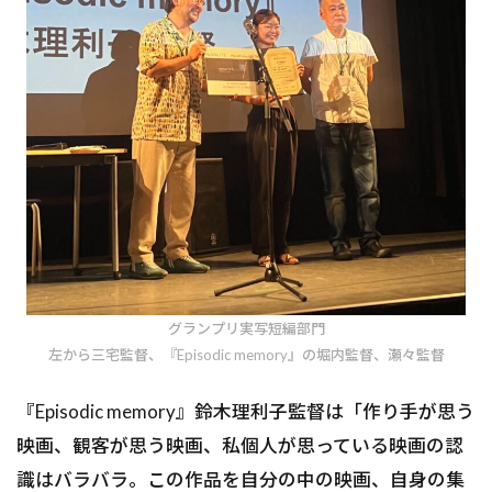
グランプリ実写短編部門
左から三宅監督、『Episodic memory』の堀内監督、瀬々監督
『Episodic memory』鈴木理利子監督は「作り手が思う
映画、観客が思う映画、私個人が思っている映画の認
識はバラバラ。この作品を自分の中の映画、自身の集