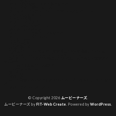
ぢごくもよう
やつログ/八槻のエッセイ漫画まとめ
クリエイター投稿フォーム
グロッキーピクチャーショー/今酒ハクノ映画コラム
サキュバスのメロメロ
サメ映画特集
セツコ・マイラブ
ナマニクの未公開映画レビュー
ホイホ・ホイホイホ
マシーナリーとも子コラムまとめ
ムービーナーズについて
ライター紹介
世界ゴア紀行
人気記事一覧
俺が映画サークルの女の子を盗撮してMVを撮影していた話
再見再考！ウルトラスーパーマスターピース
動画配信サービスを120%楽しむための、おうち映画充実アイ
テム紹介！
吉田おじさんのゲーム絵日記
山本アットホーム
漫画作品コーナー
特集一覧
私って何観たらいいですか？/ハンバーガーちゃん映画日記まと
め
超バニアバトル バニバト！
© Copyright 2026
ムービーナーズ
.
ムービーナーズ by
FIT-Web Create
. Powered by
WordPress
.