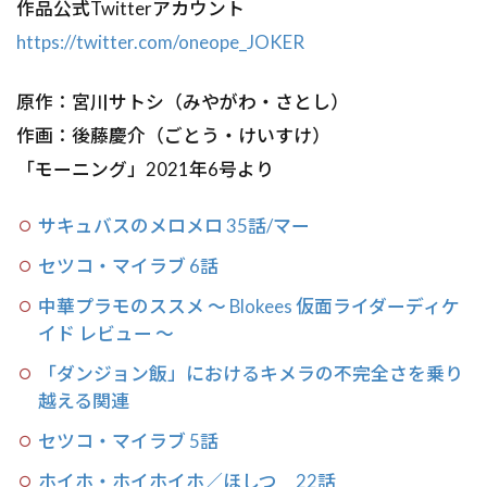
作品公式Twitterアカウント
https://twitter.com/oneope_JOKER
原作：宮川サトシ（みやがわ・さとし）
作画：後藤慶介（ごとう・けいすけ）
「モーニング」2021年6号より
サキュバスのメロメロ 35話/マー
セツコ・マイラブ 6話
中華プラモのススメ 〜 Blokees 仮面ライダーディケ
イド レビュー 〜
「ダンジョン飯」におけるキメラの不完全さを乗り
越える関連
セツコ・マイラブ 5話
ホイホ・ホイホイホ／ほしつ 22話