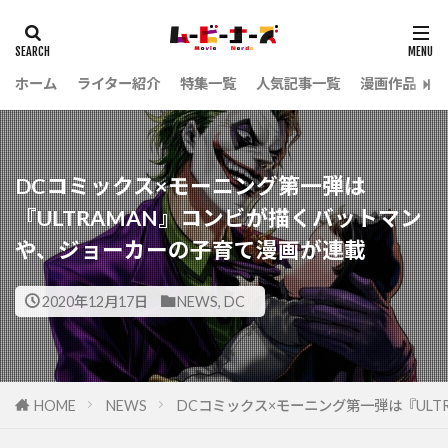
ホーム
ライター紹介
特集一覧
人気記事一覧
漫画作品
DCコミックス×モーニング第一弾は
『ULTRAMAN』コンビが描くバットマン
や、ジョーカーの子育て漫画が連載
2020年12月17日
NEWS
,
DC
HOME
NEWS
DCコミックス×モーニング第一弾は『UL