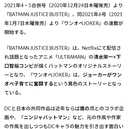
2021年4・5合併号（2020年12月24日木曜発売）より
『BATMAN JUSTICE BUSTER』、同2021年6号（2021
年1月7日木曜発売）より『ワンオペJOKER』の連載が
開始する。
『BATMAN JUSTICE BUSTER』は、Netflixにて配信さ
れ話題となったアニメ『ULTRAMAN』の
清水栄一×下
口智裕コンビ
が描くバットマンのオリジナルストーリ
ーとなり、『ワンオペJOKER』は、
ジョーカーがワン
オペ子育てに奮闘する
という異色のストーリーとなっ
ている。
DCと日本の共同作品は近年ならば
鷹の爪
とのコラボ企
画や、
『ニンジャバットマン』
など、元の作風や作家
の作風を出しつつもDCキャラの魅力を引き出す面白い