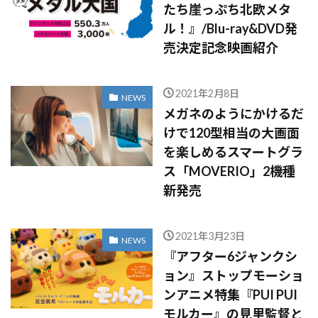
たち崖っぷち北欧メタ
ル！』/Blu-ray&DVD発
売決定記念映画紹介
2021年2月8日
NEWS
メガネのようにかけるだ
けで120型相当の大画面
を楽しめるスマートグラ
ス「MOVERIO」2機種
新発売
2021年3月23日
NEWS
『アフター6ジャンクシ
ョン』ストップモーショ
ンアニメ特集『PUI PUI
モルカー』の見里監督と