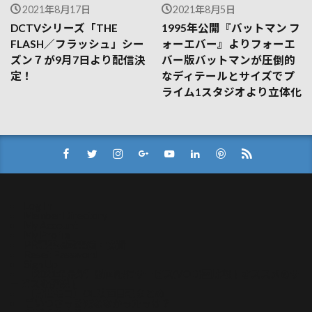
2021年8月17日
2021年8月5日
DCTVシリーズ「THE
1995年公開『バットマン フ
FLASH／フラッシュ」シー
ォーエバー』よりフォーエ
ズン７が9月7日より配信決
バー版バットマンが圧倒的
定！
なディテールとサイズでプ
ライム1スタジオより立体化
Log In
Member Directory
My Account
My Profile
PR記事掲載実績・協賛
Reset Password
Sign Up
【2021年最新】動画配信サービス(VOD)比較！オススメのサ
ービスを解説！
【常世モコ】OL映画日記まとめ
こいつさっき死ななかったっけ？