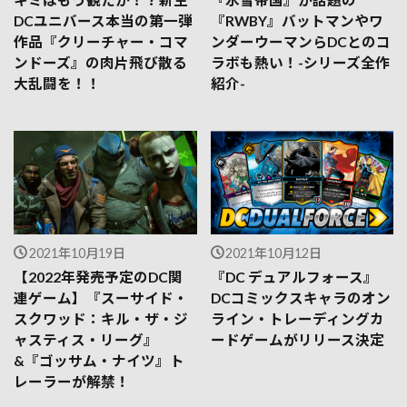
キミはもう観たか！？新生
『氷雪帝国』が話題の
DCユニバース本当の第一弾
『RWBY』バットマンやワ
作品『クリーチャー・コマ
ンダーウーマンらDCとのコ
ンドーズ』の肉片飛び散る
ラボも熱い！-シリーズ全作
大乱闘を！！
紹介-
2021年10月19日
2021年10月12日
【2022年発売予定のDC関
『DC デュアルフォース』
連ゲーム】『スーサイド・
DCコミックスキャラのオン
スクワッド：キル・ザ・ジ
ライン・トレーディングカ
ャスティス・リーグ』
ードゲームがリリース決定
&『ゴッサム・ナイツ』ト
レーラーが解禁！