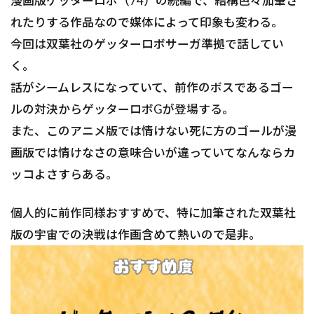
漫画版ゲッターロボ（74）の続編で、結構色々加筆さ
れたりする作品なので媒体によって印象も変わる。
今回は双葉社のゲッターロボサーガ準拠で話してい
く。
話がシームレスになっていて、前作のボスであるゴー
ルの対決からゲッターロボGが登場する。
また、このアニメ版では情けない死に方のゴールが漫
画版では情けなさの意味合いが違っていてなんならカ
ッコよさすらある。
個人的に前作同様おすすめで、特に加筆された双葉社
版の宇宙での決戦は作画含めて熱いので是非。