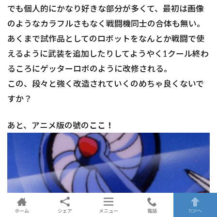
でも個人的にかなり好きな部分が多くて、最初は画像
のようなカラフルさもなく戦闘機同士の合体も無い。
あくまで試作品としてのロボットをなんとか戦闘で使
えるように武装を追加したりしてようやく1クール終わ
るころにゲッターロボのように改修される。
この、段々と強く改造されていくのめちゃ良くないで
すか？
あと、アニメ版の號の
ここ！
ホーム
シェア
メニュー
電話
TOPへ