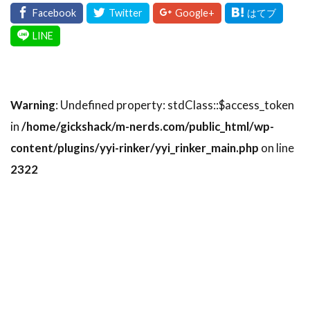
Warning
: Undefined property: stdClass::$access_token
in
/home/gickshack/m-nerds.com/public_html/wp-
content/plugins/yyi-rinker/yyi_rinker_main.php
on line
2322