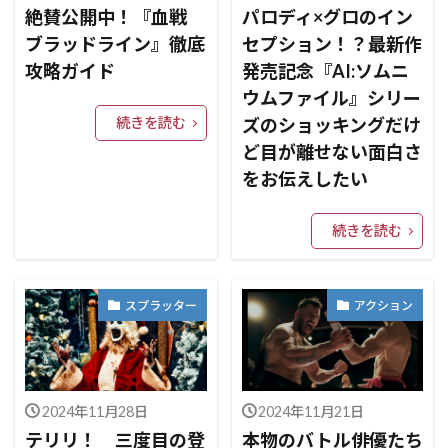
絶賛公開中！『血戦
パロディ×グロのイン
ブラッドライン』徹底
セプション！？最新作
攻略ガイド
発売記念『AI:ソムニ
ウムファイル』シリー
続きを読む
ズのショッキングだけ
ど目が離せない面白さ
をお伝えしたい
続きを読む
スプラッター
アクション
2024年11月28日
2024年11月21日
テリリ！ 三度目の登
本物のバトル俳優たち