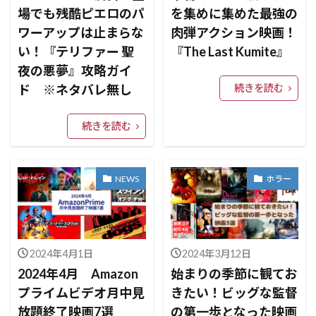
場でも残酷ピエロのパ
を集めに集めた最強の
ワーアップは止まらな
肉弾アクション映画！
い！『テリファー 聖
『The Last Kumite』
夜の悪夢』攻略ガイ
ド ※ネタバレ無し
続きを読む
続きを読む
NEWS
ホラー
2024年4月1日
2024年3月12日
2024年4月 Amazon
始まりの季節に観てお
プライムビデオ月中見
きたい！ビッグな監督
放題終了映画7選
の第一歩となった映画