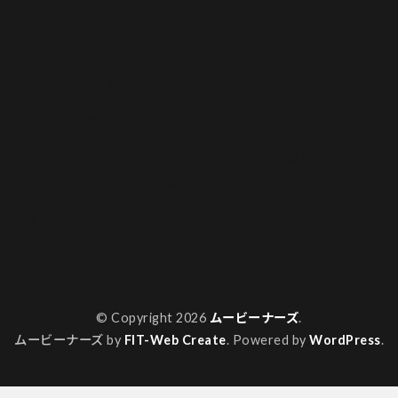
クリエイター投稿フォーム
グロッキーピクチャーショー/今酒ハクノ映画コラム
サキュバスのメロメロ
サメ映画特集
セツコ・マイラブ
ナマニクの未公開映画レビュー
ホイホ・ホイホイホ
マシーナリーとも子コラムまとめ
ムービーナーズについて
ライター紹介
世界ゴア紀行
人気記事一覧
俺が映画サークルの女の子を盗撮してMVを撮影していた話
再見再考！ウルトラスーパーマスターピース
動画配信サービスを120%楽しむための、おうち映画充実アイ
テム紹介！
吉田おじさんのゲーム絵日記
山本アットホーム
漫画作品コーナー
特集一覧
私って何観たらいいですか？/ハンバーガーちゃん映画日記まと
め
超バニアバトル バニバト！
© Copyright 2026
ムービーナーズ
.
ムービーナーズ by
FIT-Web Create
. Powered by
WordPress
.