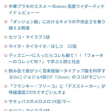
中華プラモのススメ 〜 Blokees 仮面ライダーディケ
イド レビュー 〜
「ダンジョン飯」におけるキメラの不完全さを乗り
越える関連
セツコ・マイラブ 5話
ホイホ・ホイホイホ／ほしつ 22話
ディズニー+に入ったらコレも観て！！『フォーキ
ーのコレって何？』で学ぶ人間と社会
飲み会で差がつく音楽理論〜タイアップ曲を科学す
るVol.1 ジョジョ4部OP『chase』のココがすごい〜
「フランキー・フリーコ」と「デスストーカー」が
特撮濃度200%ですごいんすよ
サキュバスのメロメロ 34話/マー
セツコ・マイラブ 4話