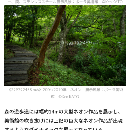
ー、鏡、ステンレススチール展示風景：ポーラ美術館 ©Ken KATO
《299792458 m/s》2004/2010年 ネオン 展示風景：ポーラ美術
館 ©Ken KATO
森の遊歩道には幅約14mの大型ネオン作品を展示し、
美術館の吹き抜けには上記の巨大なネオン作品が出現
するようなダイナミックな展示となっている。