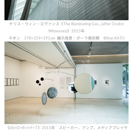
ケリス・ウィン・エヴァンス《The Illuminating Gas…(after Oculist
Witnesses)》2015年
ネオン 378×319×191cm 展示風景：ポーラ美術館 ©Ken KATO
《(A)=D=R=I=F=T》2015年 スピーカー、アンプ、メディアプレイヤ