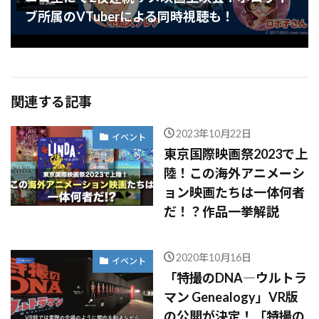
ブ所属のVTuberによる同時視聴も！
関連する記事
2023年10月22日
イベント
東京国際映画祭2023で上
陸！この海外アニメーシ
ョン映画たちは一体何者
だ！？作品一挙解説
2020年10月16日
イベント
「特撮のDNA―ウルトラ
マン Genealogy」VR版
の公開が決定！「特撮の