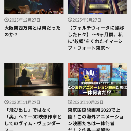
2025年12月27日
2025年3月27日
大阪関西万博とは何だった
【フォルテヴィータに帰郷
のか？
した日々】 ～9ヶ月間、私
に”故郷”をくれたイマーシ
ブ・フォート東京～
2023年11月29日
2023年10月22日
「飛び出し」ではなく
東京国際映画祭2023で上
「奥」へ？―3D映像作家と
陸！この海外アニメーショ
してのヴィム・ヴェンダー
ン映画たちは一体何者
ス―
だ！？作品一挙解説