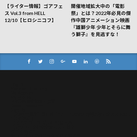
【ライター情報】ゴアフェ
開催地域拡大中の「電影
ス Vol.3 from HELL
祭」とは？2022年必見の傑
12/10【ヒロシニコフ】
作中国アニメーション映画
『雄獅少年 少年とそらに舞
う獅子』を見逃すな！
Log In
Member Directory
My Account
My Profile
PR記事掲載実績・協賛
Reset Password
Sign Up
【2021年最新】動画配信サービス(VOD)比較！オススメのサ
ービスを解説！
【常世モコ】OL映画日記まとめ
こいつさっき死ななかったっけ？
ぢごくもよう
やつログ/八槻のエッセイ漫画まとめ