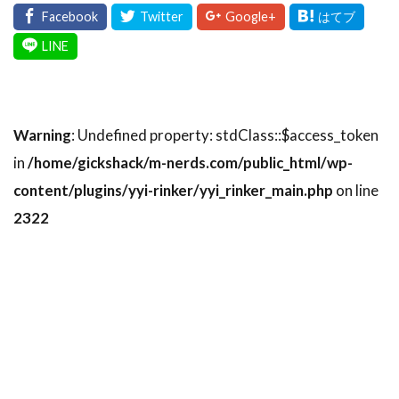
Warning
: Undefined property: stdClass::$access_token
in
/home/gickshack/m-nerds.com/public_html/wp-
content/plugins/yyi-rinker/yyi_rinker_main.php
on line
2322