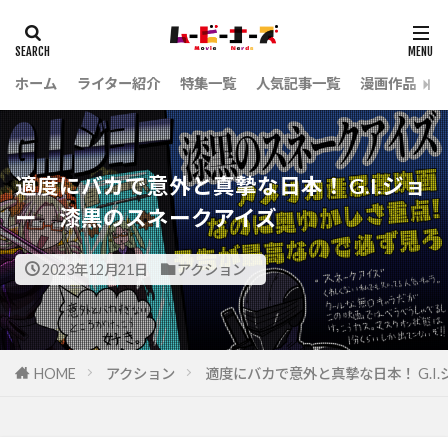
ホーム
ライター紹介
特集一覧
人気記事一覧
漫画作品
適度にバカで意外と真摯な日本！ G.I.ジョ
ー 漆黒のスネークアイズ
2023年12月21日
アクション
HOME
アクション
適度にバカで意外と真摯な日本！ G.I