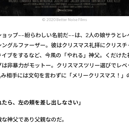
© 2020 Better Noise Films
ョップ––紛らわしい名前だ––は、2人の娘サラとレ
シングルファーザー。彼はクリスマス礼拝にクリスチ
ライブをするなど、今風の「やれる」神父。くだけた
プは非暴力がモットー。クリスマスツリー選びでレベ
込み相手には文句を言わずに「メリークリスマス！」
れたら、左の頬を差し出しなさい」
敵な神父であり父親なのだ。