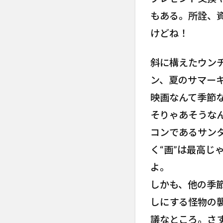
もある。所詮、
けどね！
斜に構えたウン
ン、夏のサマー
映画なんて季節
そりゃあそうな
コンであるサン
く“画”は最高
よ。
しかも、他の季
しにする怪物の
議なところ。さ