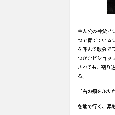
主人公の神父ビシ
つで育てている
を呼んで教会で
つかむビショッ
されても、割り
る。
「右の頬をぶた
を地で行く、素