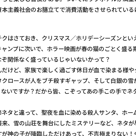
資本主義社会のお膳立てで消費活動をさせられている
チクはさておき、クリスマス／ホリデーシーズンとい
キャンプに次いで、ホラー映画が春の猫のごとく盛る
なぞ関係なく盛っているじゃいないかって？
んだけど、家族で楽しく過ごす休日が血で染まる様や
タクロースが人をブチ殺すギャップ、そして白銀の雪
じゃないですか？だから皆、こぞってあの手この手でネ
節ネタと違って、聖夜を血に染める殺人サンタ、ホー
襲来、雪の山荘を舞台にしたミステリーなど、ネタが
すが神の子が降臨しただけあって、不吉極まりない！